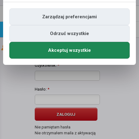
Napisz
Profil
Zarządzaj preferencjami
wiadomość
Znajomi
Galeria
Odrzuć wszystkie
Znajomi użytkownika
Agnieszka Gołębiowska
Akceptuj wszystkie
Użytkownik:
*
Hasło:
*
ZALOGUJ
Nie pamiętam hasła
Nie otrzymałem maila z aktywacją