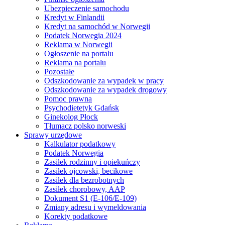
Ubezpieczenie samochodu
Kredyt w Finlandii
Kredyt na samochód w Norwegii
Podatek Norwegia 2024
Reklama w Norwegii
Ogłoszenie na portalu
Reklama na portalu
Pozostałe
Odszkodowanie za wypadek w pracy
Odszkodowanie za wypadek drogowy
Pomoc prawna
Psychodietetyk Gdańsk
Ginekolog Płock
Tłumacz polsko norweski
Sprawy urzędowe
Kalkulator podatkowy
Podatek Norwegia
Zasiłek rodzinny i opiekuńczy
Zasiłek ojcowski, becikowe
Zasiłek dla bezrobotnych
Zasiłek chorobowy, AAP
Dokument S1 (E-106/E-109)
Zmiany adresu i wymeldowania
Korekty podatkowe