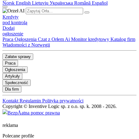
Norsk
English
Lietuvių
Українська
Română
Español
Kredyty
pod kontrolą
Dodaj
ogłoszenie
Praca
Ogłoszenia
Czat z Orłem Ai
Monitor kredytowy
Katalog firm
Wiadomości z Norwegii
Załatw sprawy
Praca
Ogłoszenia
Artykuły
Społeczność
Dla firm
Kontakt
Regulamin
Polityka prywatności
Copyright © Inventive Logic sp. z o.o. sp. k. 2008 - 2026.
reklama
Polecane profile