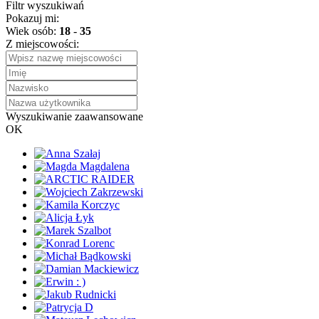
Filtr wyszukiwań
Pokazuj mi:
Wiek osób:
18
-
35
Z miejscowości:
Wyszukiwanie zaawansowane
OK