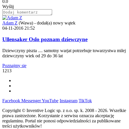
0.0
Wyślij
Adam Z
(Wawa)
-
dodał(a) nowy wątek
04-11-2016 21:52
Ullensaker Oslo poznam dziewczyne
Dziewczyny piszta .... samotny warjat potrzebuje towarzystwa milej
dziewczyny wiek od 29 do 36 lat
Poznajmy się
1213
Facebook
Messenger
YouTube
Instagram
TikTok
Copyright © Inventive Logic sp. z o.o. sp. k. 2008 - 2026. Wszelkie
prawa zastrzeżone. Korzystanie z serwisu oznacza akceptację
regulaminu. Portal nie ponosi odpowiedzialności za publikowane
treści użytkowników!