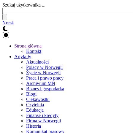
Szukaj użytkownika ...
Norsk
Strona główna
Kontakt
Artykuły
Aktualności
Polacy w Norwegii
Życie w Norwegii
Praca i prawo pracy
Archiwum MN
Biznes i gospodarka
Blogi
Ciekawostki
Czytelnia
Edukacja
Finanse i kredyty
Firma w Norwegii
Historia
Komunikat prasowy