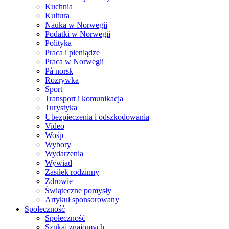
Kuchnia
Kultura
Nauka w Norwegii
Podatki w Norwegii
Polityka
Praca i pieniądze
Praca w Norwegii
På norsk
Rozrywka
Sport
Transport i komunikacja
Turystyka
Ubezpieczenia i odszkodowania
Video
Wośp
Wybory
Wydarzenia
Wywiad
Zasiłek rodzinny
Zdrowie
Świąteczne pomysły
Artykuł sponsorowany
Społeczność
Społeczność
Szukaj znajomych