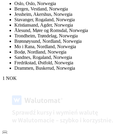
Oslo,
Oslo, Norwegia
Bergen,
Vestland, Norwegia
Jessheim,
Akershus, Norwegia
Stavanger,
Rogaland, Norwegia
Kristiansand,
Agder, Norwegia
Ålesund,
Møre og Romsdal, Norwegia
Trondheim,
Trøndelag, Norwegia
Brønnøysund,
Nordland, Norwegia
Mo i Rana,
Nordland, Norwegia
Bodø,
Nordland, Norwegia
Sandnes,
Rogaland, Norwegia
Fredrikstad,
Østfold, Norwegia
Drammen,
Buskerud, Norwegia
1 NOK