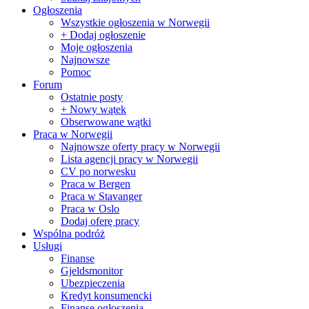
Ogłoszenia
Wszystkie ogłoszenia w Norwegii
+ Dodaj ogłoszenie
Moje ogłoszenia
Najnowsze
Pomoc
Forum
Ostatnie posty
+ Nowy wątek
Obserwowane wątki
Praca w Norwegii
Najnowsze oferty pracy w Norwegii
Lista agencji pracy w Norwegii
CV po norwesku
Praca w Bergen
Praca w Stavanger
Praca w Oslo
Dodaj oferę pracy
Wspólna podróż
Usługi
Finanse
Gjeldsmonitor
Ubezpieczenia
Kredyt konsumencki
Finanse ogłoszenia