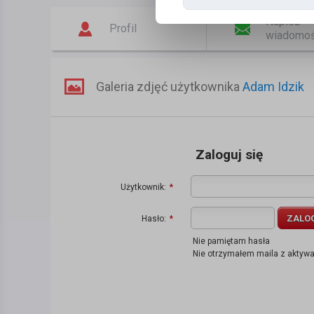
Napisz
Profil
wiadomo
Galeria zdjęć użytkownika
Adam Idzik
Zaloguj się
Użytkownik:
*
ZALO
Hasło:
*
Nie pamiętam hasła
Nie otrzymałem maila z aktyw