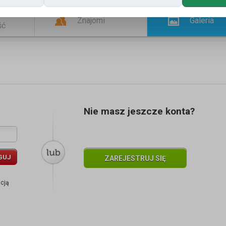
Znajomi
Galeria
ść
Nie masz jeszcze konta?
GUJ
ZAREJESTRUJ SIĘ
acją