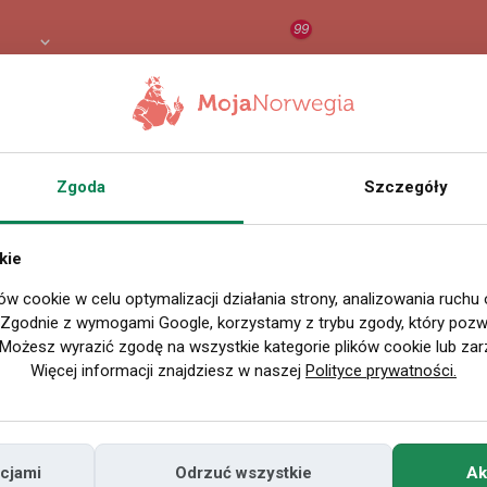
99
4 PLN
RAPORT
ORZEŁ AI
O
Zgoda
Szczegóły
kie
ów cookie w celu optymalizacji działania strony, analizowania ruchu
. Zgodnie z wymogami Google, korzystamy z trybu zgody, który pozwa
Możesz wyrazić zgodę na wszystkie kategorie plików cookie lub zar
Więcej informacji znajdziesz w naszej
Polityce prywatności.
cjami
Odrzuć wszystkie
Ak