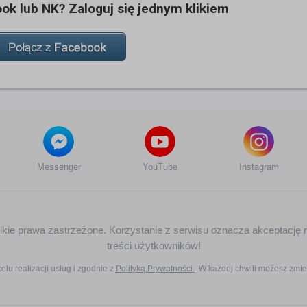
k lub NK? Zaloguj się jednym klikiem
Messenger
YouTube
Instagram
zelkie prawa zastrzeżone. Korzystanie z serwisu oznacza akceptację 
treści użytkowników!
elu realizacji usług i zgodnie z
Polityką Prywatności.
W każdej chwili możesz zmie