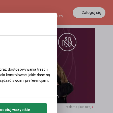
Zaloguj się
KREDYTY
GŁOSZENIA
PRACA
 oraz dostosowywania treści i
la kontrolować, jakie dane są
ządzać swoimi preferencjami.
reklama | kup tutaj
»
ceptuj wszystkie