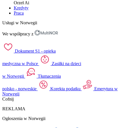
Orzeł
Ai
Kredyty
Praca
Usługi w Norwegii
We współpracy z
Dokument S1 - opieka
medyczna w Polsce
Zasiłki na dzieci
w Norwegii
Tłumaczenia
polsko - norweskie
Korekta podatku
Emerytura w
Norwegii
Cofnij
REKLAMA
Ogłoszenia w Norwegii