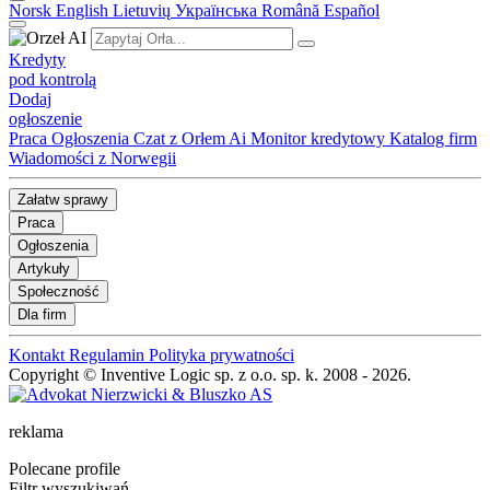
Norsk
English
Lietuvių
Українська
Română
Español
Kredyty
pod kontrolą
Dodaj
ogłoszenie
Praca
Ogłoszenia
Czat z Orłem Ai
Monitor kredytowy
Katalog firm
Wiadomości z Norwegii
Załatw sprawy
Praca
Ogłoszenia
Artykuły
Społeczność
Dla firm
Kontakt
Regulamin
Polityka prywatności
Copyright © Inventive Logic sp. z o.o. sp. k. 2008 - 2026.
reklama
Polecane profile
Filtr wyszukiwań