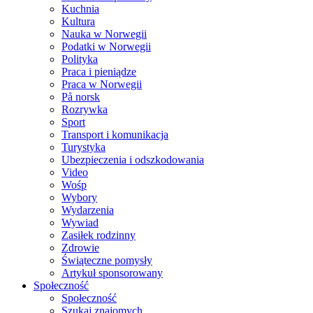
Kuchnia
Kultura
Nauka w Norwegii
Podatki w Norwegii
Polityka
Praca i pieniądze
Praca w Norwegii
På norsk
Rozrywka
Sport
Transport i komunikacja
Turystyka
Ubezpieczenia i odszkodowania
Video
Wośp
Wybory
Wydarzenia
Wywiad
Zasiłek rodzinny
Zdrowie
Świąteczne pomysły
Artykuł sponsorowany
Społeczność
Społeczność
Szukaj znajomych