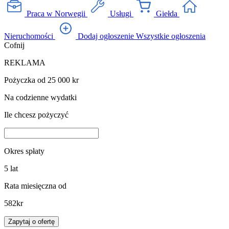
Praca w Norwegii
Usługi
Giełda
Nieruchomości
Dodaj ogłoszenie
Wszystkie ogłoszenia
Cofnij
REKLAMA
Pożyczka od 25 000 kr
Na codzienne wydatki
Ile chcesz pożyczyć
Okres spłaty
5
lat
Rata miesięczna od
582
kr
Zapytaj o ofertę