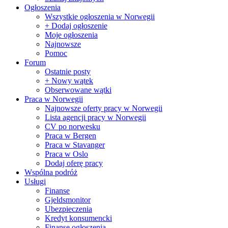
Ogłoszenia
Wszystkie ogłoszenia w Norwegii
+ Dodaj ogłoszenie
Moje ogłoszenia
Najnowsze
Pomoc
Forum
Ostatnie posty
+ Nowy wątek
Obserwowane wątki
Praca w Norwegii
Najnowsze oferty pracy w Norwegii
Lista agencji pracy w Norwegii
CV po norwesku
Praca w Bergen
Praca w Stavanger
Praca w Oslo
Dodaj oferę pracy
Wspólna podróż
Usługi
Finanse
Gjeldsmonitor
Ubezpieczenia
Kredyt konsumencki
Finanse ogłoszenia