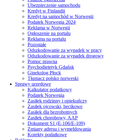
Ubezpieczenie samochodu
Kredyt w Finlandii
Kredyt na samochód w Norwegii
Podatek Norwegia 2024
Reklama w Norwegii
Ogłoszenie na portalu
Reklama na portalu
Pozostałe
Odszkodowanie za wypadek w pracy
Odszkodowanie za wypadek drogowy
Pomoc prawna
Psychodietetyk Gdańsk
Ginekolog Płock
Tłumacz polsko norweski
Sprawy urzędowe
Kalkulator podatkowy
Podatek Norwegia
Zasiłek rodzinny i opiekuńczy
Zasiłek ojcowski, becikowe
Zasiłek dla bezrobotnych
Zasiłek chorobowy, AAP
Dokument S1 (E-106/E-109)
Zmiany adresu i wymeldowania
Korekty podatkowe