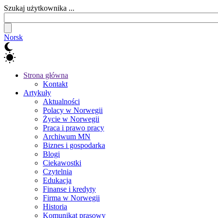
Szukaj użytkownika ...
Norsk
Strona główna
Kontakt
Artykuły
Aktualności
Polacy w Norwegii
Życie w Norwegii
Praca i prawo pracy
Archiwum MN
Biznes i gospodarka
Blogi
Ciekawostki
Czytelnia
Edukacja
Finanse i kredyty
Firma w Norwegii
Historia
Komunikat prasowy