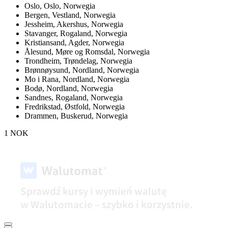
Oslo,
Oslo, Norwegia
Bergen,
Vestland, Norwegia
Jessheim,
Akershus, Norwegia
Stavanger,
Rogaland, Norwegia
Kristiansand,
Agder, Norwegia
Ålesund,
Møre og Romsdal, Norwegia
Trondheim,
Trøndelag, Norwegia
Brønnøysund,
Nordland, Norwegia
Mo i Rana,
Nordland, Norwegia
Bodø,
Nordland, Norwegia
Sandnes,
Rogaland, Norwegia
Fredrikstad,
Østfold, Norwegia
Drammen,
Buskerud, Norwegia
1 NOK