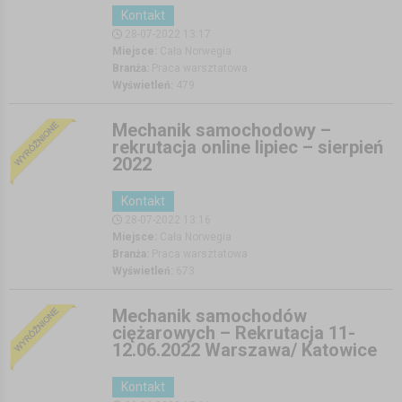
Kontakt
28-07-2022 13:17
Miejsce:
•
Cała Norwegia
Branża:
•
Praca warsztatowa
Wyświetleń:
•
479
Mechanik samochodowy –
rekrutacja online lipiec – sierpień
2022
Kontakt
28-07-2022 13:16
Miejsce:
•
Cała Norwegia
Branża:
•
Praca warsztatowa
Wyświetleń:
•
673
Mechanik samochodów
ciężarowych – Rekrutacja 11-
12.06.2022 Warszawa/ Katowice
Kontakt