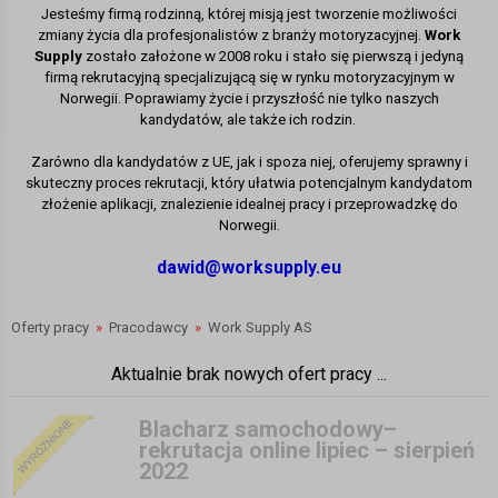
Jesteśmy firmą rodzinną, której misją jest tworzenie możliwości
zmiany życia dla profesjonalistów z branży motoryzacyjnej.
Work
Supply
zostało założone w 2008 roku i stało się pierwszą i jedyną
firmą rekrutacyjną specjalizującą się w rynku motoryzacyjnym w
Norwegii. Poprawiamy życie i przyszłość nie tylko naszych
kandydatów, ale także ich rodzin.
Zarówno dla kandydatów z UE, jak i spoza niej, oferujemy sprawny i
skuteczny proces rekrutacji, który ułatwia potencjalnym kandydatom
złożenie aplikacji, znalezienie idealnej pracy i przeprowadzkę do
Norwegii.
dawid@worksupply.eu
Oferty pracy
»
Pracodawcy
»
Work Supply AS
Aktualnie brak nowych ofert pracy ...
Blacharz samochodowy–
rekrutacja online lipiec – sierpień
2022