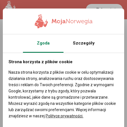
Zaloguj się
LANCASTER
1 NOK
26 °C
0.3899 PLN
Zgoda
Szczegóły
Work Supply AS - Profil pracodawcy w
Norwegii
Strona korzysta z plików cookie
Powiadom mnie o nowych ofertach pracy
Nasza strona korzysta z plików cookie w celu optymalizacji
działania strony, analizowania ruchu oraz dostosowywania
treści i reklam do Twoich preferencji. Zgodnie z wymogami
Google, korzystamy z trybu zgody, który pozwala
kontrolować, jakie dane są gromadzone i przetwarzane.
DODAJ OFERTĘ PRACY
Możesz wyrazić zgodę na wszystkie kategorie plików cookie
lub zarządzać swoimi preferencjami. Więcej informacji
znajdziesz w naszej
Polityce prywatności.