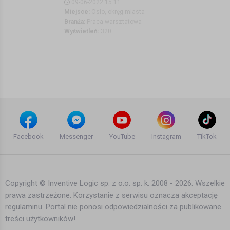
09-06-2022 15:11
Miejsce:
•
Oslo, okręg miasta
Branża:
•
Praca warsztatowa
Wyświetleń:
•
320
Facebook
Messenger
YouTube
Instagram
TikTok
Copyright © Inventive Logic sp. z o.o. sp. k. 2008 - 2026. Wszelkie
prawa zastrzeżone. Korzystanie z serwisu oznacza akceptację
regulaminu. Portal nie ponosi odpowiedzialności za publikowane
treści użytkowników!