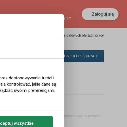
Zaloguj się
KREDYTY
GŁOSZENIA
PRACA
Powiadom mnie o nowych ofertach pracy
DODAJ OFERTĘ PRACY
 oraz dostosowywania treści i
la kontrolować, jakie dane są
rt pracy ...
ządzać swoimi preferencjami.
: doświadczenie w branży, znajomość norweskiego w mowie i
ia CV, ...
ceptuj wszystkie