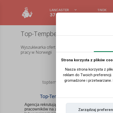
LANCASTER
1 NOK
37 °C
0.3891
Top-Tempbemanning - Profil pr
Wyszukiwarka ofert
pracy w Norwegii
Strona korzysta z plików coo
Of
Nasza strona korzysta z plik
reklam do Twoich preferencji
gromadzone i przetwarzane. 
Top-Tempbemanning
Agencja rekrutująca pracowników, w tym
pracowników na zastępstwo. Zajmuje się
Zarządzaj preferen