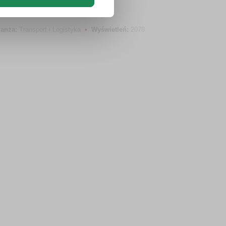
ranża:
Transport i Logistyka
•
Wyświetleń:
2078