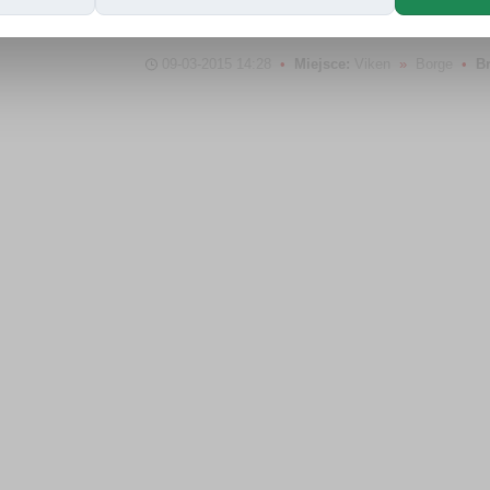
Kontakt
09-03-2015 14:28
•
Miejsce:
Viken
»
Borge
•
B