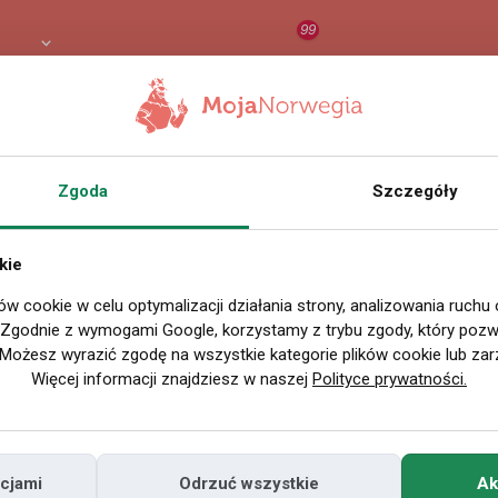
99
 PLN
RAPORT
ORZEŁ AI
O
acodawcy w Norwegii
Zgoda
Szczegóły
kie
erty pracy
»
Pracodawcy
»
Top-Tempbemanning
ów cookie w celu optymalizacji działania strony, analizowania ruchu
. Zgodnie z wymogami Google, korzystamy z trybu zgody, który pozwa
Aktualnie brak nowych ofe
Możesz wyrazić zgodę na wszystkie kategorie plików cookie lub zar
Więcej informacji znajdziesz w naszej
Polityce prywatności.
Logistyk, Nøtterøy
Top Temp, Nøtterøy, poszukuje logistyka. Wymagania
piśmie, certyfikat T4. Chętni zobowiązani są do złożen
cjami
Odrzuć wszystkie
Ak