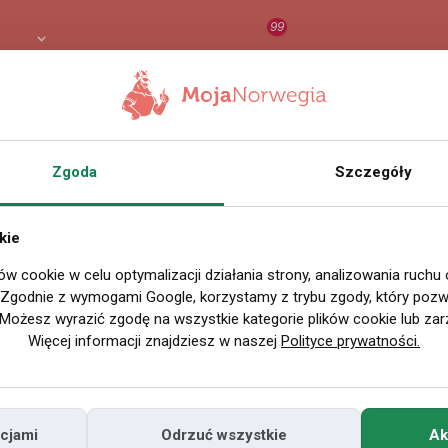
99
 PLN
RAPORT
ORZEŁ AI
O
 - Profil pracodawcy w Norwegii
Zgoda
Szczegóły
kie
erty pracy
»
Pracodawcy
»
SCHIBSTED DISTRIBUSJON ØST AS
ów cookie w celu optymalizacji działania strony, analizowania ruchu
. Zgodnie z wymogami Google, korzystamy z trybu zgody, który pozwa
Aktualnie brak nowych ofe
Możesz wyrazić zgodę na wszystkie kategorie plików cookie lub zar
Więcej informacji znajdziesz w naszej
Polityce prywatności.
Newspaper carrier with a car - S
You will be distributing newspapers and advertisement
is a tough physically demanding job, where you have t
cjami
Odrzuć wszystkie
Ak