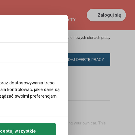
Zaloguj się
KREDYTY
GŁOSZENIA
PRACA
Powiadom mnie o nowych ofertach pracy
DODAJ OFERTĘ PRACY
 oraz dostosowywania treści i
la kontrolować, jakie dane są
rt pracy ...
ządzać swoimi preferencjami.
unday in Oslo
 to subscribers in Oslo on Sundays, using your own car. This
o work no matter how bad the ...
ceptuj wszystkie