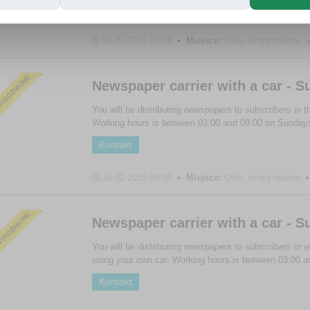
Kontakt
08-02-2016 12:28
•
Miejsce:
Oslo, okręg miasta
Newspaper carrier with a car - S
You will be distributing newspapers to subscribers in
Working hours is between 03:00 and 09:00 on Sundays
Kontakt
16-02-2015 09:08
•
Miejsce:
Oslo, okręg miasta
•
Newspaper carrier with a car - S
You will be distributing newspapers to subscribers in
using your own car. Working hours is between 03:00 an
Kontakt