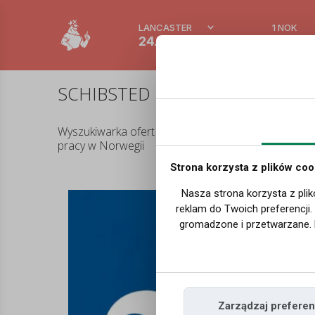
LANCASTER
1 NOK
24.6 °C
0.3881
SCHIBSTED DISTRIBUSJON ØST AS
Wyszukiwarka ofert
pracy w Norwegii
Strona korzysta z plików coo
Of
Nasza strona korzysta z plik
reklam do Twoich preferencji
gromadzone i przetwarzane. 
Zarządzaj preferen