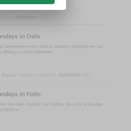
»
Oslo
•
Wyświetleń:
1353
undays in Oslo
 the Lambertseter area in Oslo on Sundays using your own car.
. When you start is dependent ...
Branża:
Transport i Logistyka
•
Wyświetleń:
1125
undays in Follo
 either Nesodden, Drøbak, Son, Kolbotn, Ski or Ås on Sundays
d 09:00 on ...