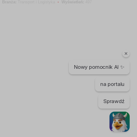
Branża:
Transport i Logistyka
•
Wyświetleń:
497
Nowy pomocnik AI ✨
na portalu
Sprawdź