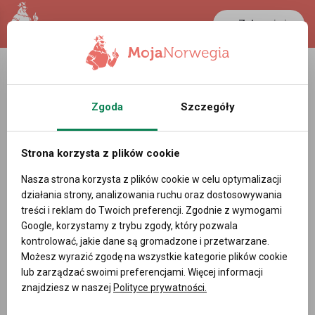
Zaloguj się
LANCASTER
1 NOK
25.7 °C
0.388 PLN
Zgoda
Szczegóły
Rainfall - Profil pracodawcy w Norwegii
Strona korzysta z plików cookie
Powiadom mnie o nowych ofertach pracy
Nasza strona korzysta z plików cookie w celu optymalizacji
działania strony, analizowania ruchu oraz dostosowywania
treści i reklam do Twoich preferencji. Zgodnie z wymogami
Google, korzystamy z trybu zgody, który pozwala
DODAJ OFERTĘ PRACY
kontrolować, jakie dane są gromadzone i przetwarzane.
Możesz wyrazić zgodę na wszystkie kategorie plików cookie
lub zarządzać swoimi preferencjami. Więcej informacji
znajdziesz w naszej
Polityce prywatności.