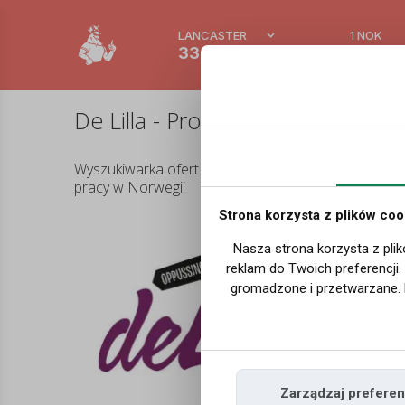
LANCASTER
1 NOK
33.4 °C
0.388
De Lilla - Profil pracodawcy w No
Wyszukiwarka ofert
pracy w Norwegii
Strona korzysta z plików coo
Of
Nasza strona korzysta z plik
reklam do Twoich preferencji
gromadzone i przetwarzane. 
Zarządzaj preferen