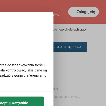
Zaloguj się
KREDYTY
GŁOSZENIA
PRACA
Powiadom mnie o nowych ofertach pracy
DODAJ OFERTĘ PRACY
 oraz dostosowywania treści i
la kontrolować, jakie dane są
rt pracy ...
ządzać swoimi preferencjami.
 praca w norweskiej firmie
's largest company, performing inside renovation in private
ceptuj wszystkie