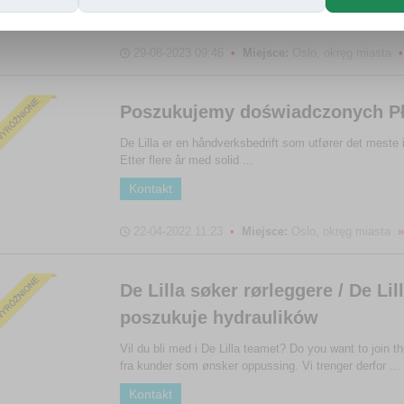
Kontakt
29-08-2023 09:46
•
Miejsce:
Oslo, okręg miasta
•
Poszukujemy doświadczonych Pły
De Lilla er en håndverksbedrift som utfører det mest
Etter flere år med solid ...
Kontakt
22-04-2022 11:23
•
Miejsce:
Oslo, okręg miasta
»
De Lilla søker rørleggere / De Lil
poszukuje hydraulików
Vil du bli med i De Lilla teamet? Do you want to join th
fra kunder som ønsker oppussing. Vi trenger derfor ...
Kontakt