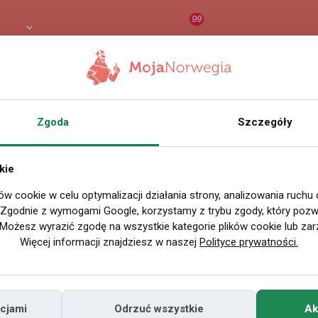
99
8 PLN
RAPORT
ORZEŁ AI
O
rwegii
Zgoda
Szczegóły
kie
erty pracy
»
Pracodawcy
»
De Lilla
ów cookie w celu optymalizacji działania strony, analizowania ruchu
. Zgodnie z wymogami Google, korzystamy z trybu zgody, który pozwa
Aktualnie brak nowych ofe
Możesz wyrazić zgodę na wszystkie kategorie plików cookie lub zar
Więcej informacji znajdziesz w naszej
Polityce prywatności.
Carpenters and painters - Oslo -
Carpenters and painters Do you want to work with Oslo
homes? We offer • Very good salary ...
cjami
Odrzuć wszystkie
Ak