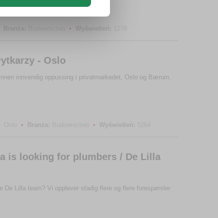
Branża:
Budownictwo
•
Wyświetleń:
1278
tkarzy - Oslo
e innen innvendig oppussing i privatmarkedet, Oslo og Bærum.
Oslo
•
Branża:
Budownictwo
•
Wyświetleń:
5264
la is looking for plumbers / De Lilla
e De Lilla team? Vi opplever stadig flere og flere forespørsler