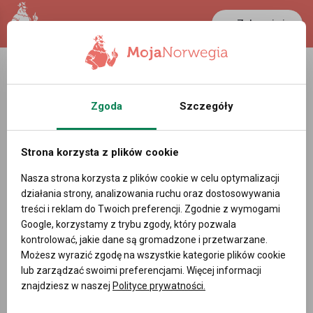
Zaloguj się
LANCASTER
1 NOK
36.9 °C
0.386 PLN
Zgoda
Szczegóły
Barnehageressursen - Profil
pracodawcy w Norwegii
Strona korzysta z plików cookie
Powiadom mnie o nowych ofertach pracy
Nasza strona korzysta z plików cookie w celu optymalizacji
działania strony, analizowania ruchu oraz dostosowywania
treści i reklam do Twoich preferencji. Zgodnie z wymogami
Google, korzystamy z trybu zgody, który pozwala
kontrolować, jakie dane są gromadzone i przetwarzane.
DODAJ OFERTĘ PRACY
Możesz wyrazić zgodę na wszystkie kategorie plików cookie
lub zarządzać swoimi preferencjami. Więcej informacji
znajdziesz w naszej
Polityce prywatności.