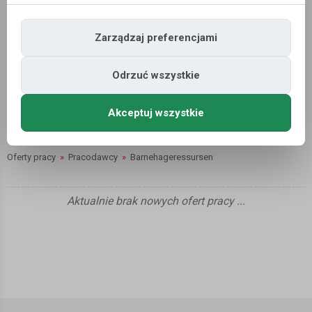
Zarządzaj preferencjami
Barnehageressursen
Odrzuć wszystkie
Rekrutacja osób do pracy na zastępstwo w przedszkolach i świetlicach
przyszkolnych.
Akceptuj wszystkie
Oferty pracy
»
Pracodawcy
»
Barnehageressursen
Aktualnie brak nowych ofert pracy ...