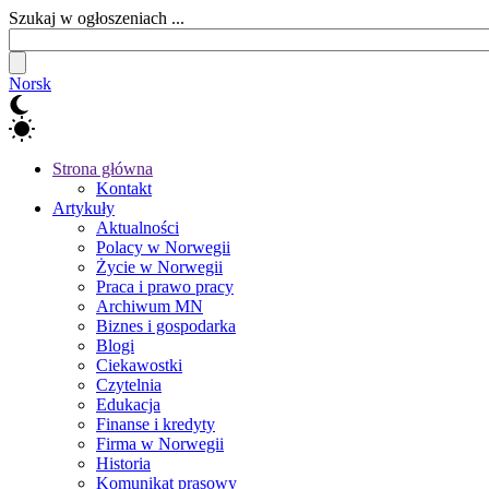
Szukaj w ogłoszeniach ...
Norsk
Strona główna
Kontakt
Artykuły
Aktualności
Polacy w Norwegii
Życie w Norwegii
Praca i prawo pracy
Archiwum MN
Biznes i gospodarka
Blogi
Ciekawostki
Czytelnia
Edukacja
Finanse i kredyty
Firma w Norwegii
Historia
Komunikat prasowy