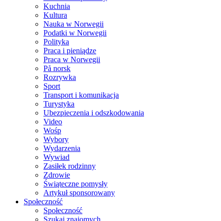
Kuchnia
Kultura
Nauka w Norwegii
Podatki w Norwegii
Polityka
Praca i pieniądze
Praca w Norwegii
På norsk
Rozrywka
Sport
Transport i komunikacja
Turystyka
Ubezpieczenia i odszkodowania
Video
Wośp
Wybory
Wydarzenia
Wywiad
Zasiłek rodzinny
Zdrowie
Świąteczne pomysły
Artykuł sponsorowany
Społeczność
Społeczność
Szukaj znajomych