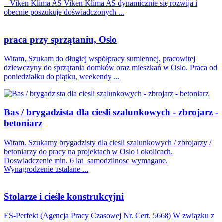
– Viken Klima AS Viken Klima AS dynamicznie się rozwija i
obecnie poszukuje doświadczonych ...
praca przy sprzątaniu, Oslo
Witam, Szukam do długiej współpracy sumiennej, pracowitej
dziewczyny do sprzątania domków oraz mieszkań w Oslo. Praca od
poniedziałku do piątku, weekendy ...
Bas / brygadzista dla ciesli szalunkowych - zbrojarz -
betoniarz
Witam. Szukamy brygadzisty dla ciesli szalunkowych / zbrojarzy /
betoniarzy do pracy na projektach w Oslo i okolicach.
Doswiadczenie min. 6 lat samodzilnosc wymagane.
Wynagrodzenie ustalane ...
Stolarze i cieśle konstrukcyjni
ES-Perfekt (Agencja Pracy Czasowej Nr. Cert. 5668) W związku z