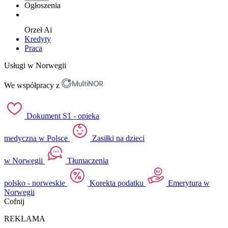
Ogłoszenia
Orzeł
Ai
Kredyty
Praca
Usługi w Norwegii
We współpracy z
Dokument S1 - opieka
medyczna w Polsce
Zasiłki na dzieci
w Norwegii
Tłumaczenia
polsko - norweskie
Korekta podatku
Emerytura w
Norwegii
Cofnij
REKLAMA