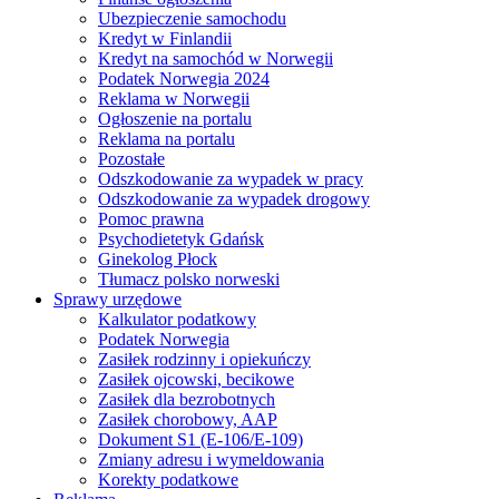
Ubezpieczenie samochodu
Kredyt w Finlandii
Kredyt na samochód w Norwegii
Podatek Norwegia 2024
Reklama w Norwegii
Ogłoszenie na portalu
Reklama na portalu
Pozostałe
Odszkodowanie za wypadek w pracy
Odszkodowanie za wypadek drogowy
Pomoc prawna
Psychodietetyk Gdańsk
Ginekolog Płock
Tłumacz polsko norweski
Sprawy urzędowe
Kalkulator podatkowy
Podatek Norwegia
Zasiłek rodzinny i opiekuńczy
Zasiłek ojcowski, becikowe
Zasiłek dla bezrobotnych
Zasiłek chorobowy, AAP
Dokument S1 (E-106/E-109)
Zmiany adresu i wymeldowania
Korekty podatkowe