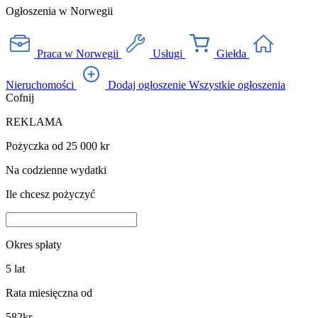
Ogłoszenia w Norwegii
Praca w Norwegii
Usługi
Giełda
Nieruchomości
Dodaj ogłoszenie
Wszystkie ogłoszenia
Cofnij
REKLAMA
Pożyczka od 25 000 kr
Na codzienne wydatki
Ile chcesz pożyczyć
Okres spłaty
5
lat
Rata miesięczna od
582
kr