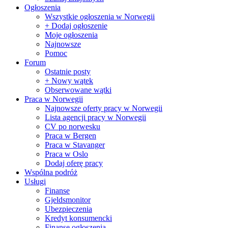
Ogłoszenia
Wszystkie ogłoszenia w Norwegii
+ Dodaj ogłoszenie
Moje ogłoszenia
Najnowsze
Pomoc
Forum
Ostatnie posty
+ Nowy wątek
Obserwowane wątki
Praca w Norwegii
Najnowsze oferty pracy w Norwegii
Lista agencji pracy w Norwegii
CV po norwesku
Praca w Bergen
Praca w Stavanger
Praca w Oslo
Dodaj oferę pracy
Wspólna podróż
Usługi
Finanse
Gjeldsmonitor
Ubezpieczenia
Kredyt konsumencki
Finanse ogłoszenia