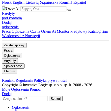
Norsk
English
Lietuvių
Українська
Română
Español
Kredyty
pod kontrolą
Dodaj
ogłoszenie
Praca
Ogłoszenia
Czat z Orłem Ai
Monitor kredytowy
Katalog firm
Wiadomości z Norwegii
Załatw sprawy
Praca
Ogłoszenia
Artykuły
Społeczność
Dla firm
Kontakt
Regulamin
Polityka prywatności
Copyright © Inventive Logic sp. z o.o. sp. k. 2008 - 2026.
Moje Ogłoszenia
Pomoc
Dodaj
Ogłoszenia