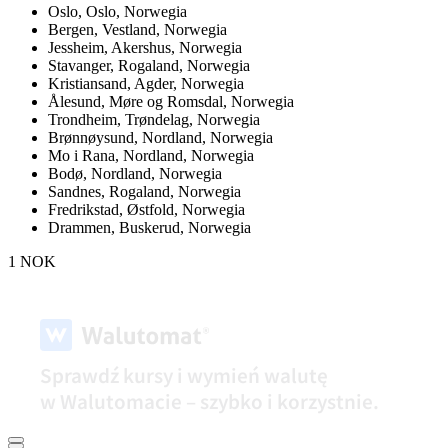
Oslo,
Oslo, Norwegia
Bergen,
Vestland, Norwegia
Jessheim,
Akershus, Norwegia
Stavanger,
Rogaland, Norwegia
Kristiansand,
Agder, Norwegia
Ålesund,
Møre og Romsdal, Norwegia
Trondheim,
Trøndelag, Norwegia
Brønnøysund,
Nordland, Norwegia
Mo i Rana,
Nordland, Norwegia
Bodø,
Nordland, Norwegia
Sandnes,
Rogaland, Norwegia
Fredrikstad,
Østfold, Norwegia
Drammen,
Buskerud, Norwegia
1 NOK