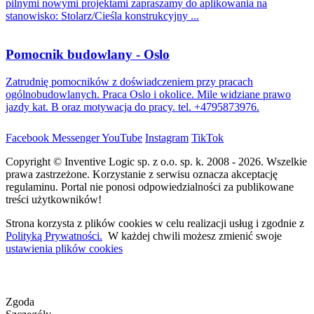
pilnymi nowymi projektami zapraszamy do aplikowania na
stanowisko: Stolarz/Cieśla konstrukcyjny ...
Pomocnik budowlany - Oslo
Zatrudnię pomocników z doświadczeniem przy pracach
ogólnobudowlanych. Praca Oslo i okolice. Mile widziane prawo
jazdy kat. B oraz motywacja do pracy. tel. +4795873976.
Facebook
Messenger
YouTube
Instagram
TikTok
Copyright © Inventive Logic sp. z o.o. sp. k. 2008 - 2026. Wszelkie
prawa zastrzeżone. Korzystanie z serwisu oznacza akceptację
regulaminu. Portal nie ponosi odpowiedzialności za publikowane
treści użytkowników!
Strona korzysta z plików cookies w celu realizacji usług i zgodnie z
Polityką Prywatności.
W każdej chwili możesz zmienić swoje
ustawienia plików cookies
Zgoda