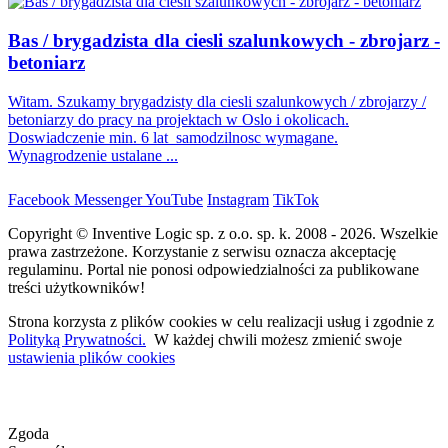
Bas / brygadzista dla ciesli szalunkowych - zbrojarz -
betoniarz
Witam. Szukamy brygadzisty dla ciesli szalunkowych / zbrojarzy /
betoniarzy do pracy na projektach w Oslo i okolicach.
Doswiadczenie min. 6 lat samodzilnosc wymagane.
Wynagrodzenie ustalane ...
Facebook
Messenger
YouTube
Instagram
TikTok
Copyright © Inventive Logic sp. z o.o. sp. k. 2008 - 2026. Wszelkie
prawa zastrzeżone. Korzystanie z serwisu oznacza akceptację
regulaminu. Portal nie ponosi odpowiedzialności za publikowane
treści użytkowników!
Strona korzysta z plików cookies w celu realizacji usług i zgodnie z
Polityką Prywatności.
W każdej chwili możesz zmienić swoje
ustawienia plików cookies
Zgoda