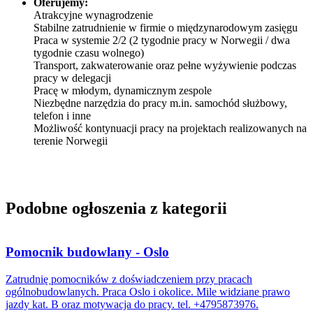
Oferujemy:
Atrakcyjne wynagrodzenie
Stabilne zatrudnienie w firmie o międzynarodowym zasięgu
Praca w systemie 2/2 (2 tygodnie pracy w Norwegii / dwa
tygodnie czasu wolnego)
Transport, zakwaterowanie oraz pełne wyżywienie podczas
pracy w delegacji
Pracę w młodym, dynamicznym zespole
Niezbędne narzędzia do pracy m.in. samochód służbowy,
telefon i inne
Możliwość kontynuacji pracy na projektach realizowanych na
terenie Norwegii
Podobne ogłoszenia z kategorii
Pomocnik budowlany - Oslo
Zatrudnię pomocników z doświadczeniem przy pracach
ogólnobudowlanych. Praca Oslo i okolice. Mile widziane prawo
jazdy kat. B oraz motywacja do pracy. tel. +4795873976.