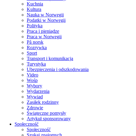
Kuchnia
Kultura
Nauka w Norwegii
Podatki w Norwegii
Polityka
Praca i pieniądze
Praca w Norwegii
På norsk
Rozrywka
Sport
Transport i komunikacja
Turystyka
Ubezpieczenia i odszkodowania
Video
Wośp
Wybory
Wydarzenia
Wywiad
Zasiłek rodzinny
Zdrowie
Świąteczne pomysły
Artykuł sponsorowany
Społeczność
Społeczność
Szukaj znajomych