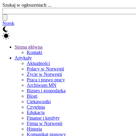
Szukaj w ogłoszeniach ...
Norsk
Strona główna
Kontakt
Artykuły
Aktualności
Polacy w Norwegii
Życie w Norwegii
Praca i prawo pracy
Archiwum MN
Biznes i gospodarka
Blogi
Ciekawostki
Czytelnia
Edukacja
Finanse i kredyty
Firma w Norwegii
Historia
Komunikat prasowy