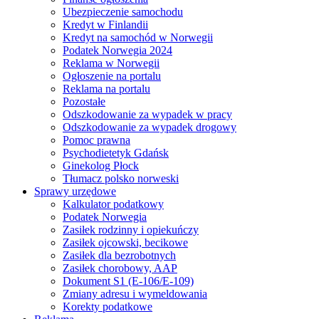
Ubezpieczenie samochodu
Kredyt w Finlandii
Kredyt na samochód w Norwegii
Podatek Norwegia 2024
Reklama w Norwegii
Ogłoszenie na portalu
Reklama na portalu
Pozostałe
Odszkodowanie za wypadek w pracy
Odszkodowanie za wypadek drogowy
Pomoc prawna
Psychodietetyk Gdańsk
Ginekolog Płock
Tłumacz polsko norweski
Sprawy urzędowe
Kalkulator podatkowy
Podatek Norwegia
Zasiłek rodzinny i opiekuńczy
Zasiłek ojcowski, becikowe
Zasiłek dla bezrobotnych
Zasiłek chorobowy, AAP
Dokument S1 (E-106/E-109)
Zmiany adresu i wymeldowania
Korekty podatkowe