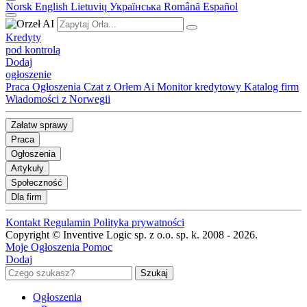
Norsk
English
Lietuvių
Українська
Română
Español
Kredyty
pod kontrolą
Dodaj
ogłoszenie
Praca
Ogłoszenia
Czat z Orłem Ai
Monitor kredytowy
Katalog firm
Wiadomości z Norwegii
Załatw sprawy
Praca
Ogłoszenia
Artykuły
Społeczność
Dla firm
Kontakt
Regulamin
Polityka prywatności
Copyright © Inventive Logic sp. z o.o. sp. k. 2008 - 2026.
Moje Ogłoszenia
Pomoc
Dodaj
Ogłoszenia