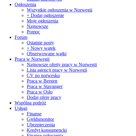
Ogłoszenia
Wszystkie ogłoszenia w Norwegii
+ Dodaj ogłoszenie
Moje ogłoszenia
Najnowsze
Pomoc
Forum
Ostatnie posty
+ Nowy wątek
Obserwowane wątki
Praca w Norwegii
Najnowsze oferty pracy w Norwegii
Lista agencji pracy w Norwegii
CV po norwesku
Praca w Bergen
Praca w Stavanger
Praca w Oslo
Dodaj oferę pracy
Wspólna podróż
Usługi
Finanse
Gjeldsmonitor
Ubezpieczenia
Kredyt konsumencki
Finanse ogłoszenia