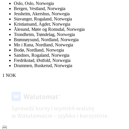
Oslo,
Oslo, Norwegia
Bergen,
Vestland, Norwegia
Jessheim,
Akershus, Norwegia
Stavanger,
Rogaland, Norwegia
Kristiansand,
Agder, Norwegia
Ålesund,
Møre og Romsdal, Norwegia
Trondheim,
Trøndelag, Norwegia
Brønnøysund,
Nordland, Norwegia
Mo i Rana,
Nordland, Norwegia
Bodø,
Nordland, Norwegia
Sandnes,
Rogaland, Norwegia
Fredrikstad,
Østfold, Norwegia
Drammen,
Buskerud, Norwegia
1 NOK