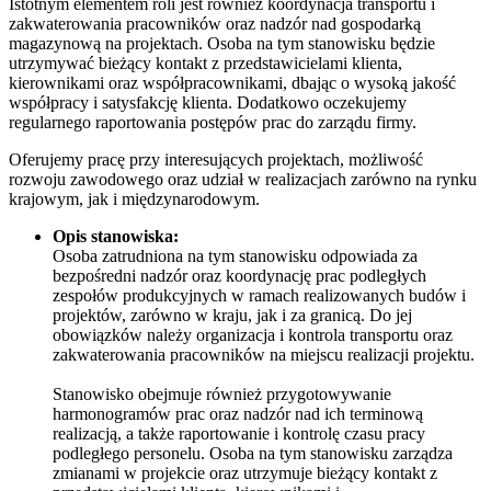
Istotnym elementem roli jest również koordynacja transportu i
zakwaterowania pracowników oraz nadzór nad gospodarką
magazynową na projektach. Osoba na tym stanowisku będzie
utrzymywać bieżący kontakt z przedstawicielami klienta,
kierownikami oraz współpracownikami, dbając o wysoką jakość
współpracy i satysfakcję klienta. Dodatkowo oczekujemy
regularnego raportowania postępów prac do zarządu firmy.
Oferujemy pracę przy interesujących projektach, możliwość
rozwoju zawodowego oraz udział w realizacjach zarówno na rynku
krajowym, jak i międzynarodowym.
Opis stanowiska:
Osoba zatrudniona na tym stanowisku odpowiada za
bezpośredni nadzór oraz koordynację prac podległych
zespołów produkcyjnych w ramach realizowanych budów i
projektów, zarówno w kraju, jak i za granicą. Do jej
obowiązków należy organizacja i kontrola transportu oraz
zakwaterowania pracowników na miejscu realizacji projektu.
Stanowisko obejmuje również przygotowywanie
harmonogramów prac oraz nadzór nad ich terminową
realizacją, a także raportowanie i kontrolę czasu pracy
podległego personelu. Osoba na tym stanowisku zarządza
zmianami w projekcie oraz utrzymuje bieżący kontakt z