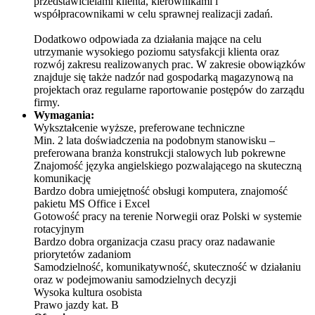
przedstawicielami klienta, kierownikami i
współpracownikami w celu sprawnej realizacji zadań.
Dodatkowo odpowiada za działania mające na celu
utrzymanie wysokiego poziomu satysfakcji klienta oraz
rozwój zakresu realizowanych prac. W zakresie obowiązków
znajduje się także nadzór nad gospodarką magazynową na
projektach oraz regularne raportowanie postępów do zarządu
firmy.
Wymagania:
Wykształcenie wyższe, preferowane techniczne
Min. 2 lata doświadczenia na podobnym stanowisku –
preferowana branża konstrukcji stalowych lub pokrewne
Znajomość języka angielskiego pozwalającego na skuteczną
komunikację
Bardzo dobra umiejętność obsługi komputera, znajomość
pakietu MS Office i Excel
Gotowość pracy na terenie Norwegii oraz Polski w systemie
rotacyjnym
Bardzo dobra organizacja czasu pracy oraz nadawanie
priorytetów zadaniom
Samodzielność, komunikatywność, skuteczność w działaniu
oraz w podejmowaniu samodzielnych decyzji
Wysoka kultura osobista
Prawo jazdy kat. B