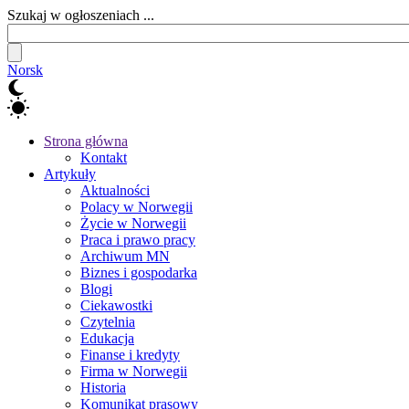
Szukaj w ogłoszeniach ...
Norsk
Strona główna
Kontakt
Artykuły
Aktualności
Polacy w Norwegii
Życie w Norwegii
Praca i prawo pracy
Archiwum MN
Biznes i gospodarka
Blogi
Ciekawostki
Czytelnia
Edukacja
Finanse i kredyty
Firma w Norwegii
Historia
Komunikat prasowy