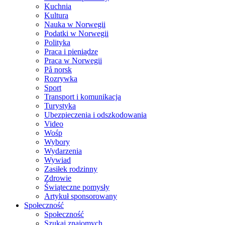
Kuchnia
Kultura
Nauka w Norwegii
Podatki w Norwegii
Polityka
Praca i pieniądze
Praca w Norwegii
På norsk
Rozrywka
Sport
Transport i komunikacja
Turystyka
Ubezpieczenia i odszkodowania
Video
Wośp
Wybory
Wydarzenia
Wywiad
Zasiłek rodzinny
Zdrowie
Świąteczne pomysły
Artykuł sponsorowany
Społeczność
Społeczność
Szukaj znajomych