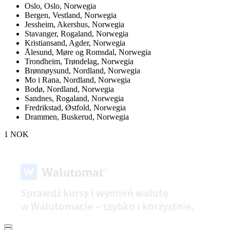
Oslo,
Oslo, Norwegia
Bergen,
Vestland, Norwegia
Jessheim,
Akershus, Norwegia
Stavanger,
Rogaland, Norwegia
Kristiansand,
Agder, Norwegia
Ålesund,
Møre og Romsdal, Norwegia
Trondheim,
Trøndelag, Norwegia
Brønnøysund,
Nordland, Norwegia
Mo i Rana,
Nordland, Norwegia
Bodø,
Nordland, Norwegia
Sandnes,
Rogaland, Norwegia
Fredrikstad,
Østfold, Norwegia
Drammen,
Buskerud, Norwegia
1 NOK