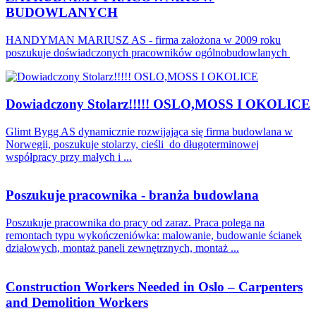
BUDOWLANYCH
HANDYMAN MARIUSZ AS - firma założona w 2009 roku
poszukuje doświadczonych pracowników ogólnobudowlanych
Dowiadczony Stolarz!!!!! OSLO,MOSS I OKOLICE
Glimt Bygg AS dynamicznie rozwijająca się firma budowlana w
Norwegii, poszukuje stolarzy, cieśli do długoterminowej
współpracy przy małych i ...
Poszukuje pracownika - branża budowlana
Poszukuje pracownika do pracy od zaraz. Praca polega na
remontach typu wykończeniówka: malowanie, budowanie ścianek
działowych, montaż paneli zewnętrznych, montaż ...
Construction Workers Needed in Oslo – Carpenters
and Demolition Workers