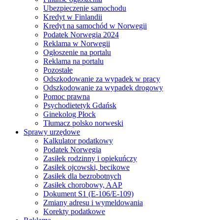
Ubezpieczenie samochodu
Kredyt w Finlandii
Kredyt na samochód w Norwegii
Podatek Norwegia 2024
Reklama w Norwegii
Ogłoszenie na portalu
Reklama na portalu
Pozostałe
Odszkodowanie za wypadek w pracy
Odszkodowanie za wypadek drogowy
Pomoc prawna
Psychodietetyk Gdańsk
Ginekolog Płock
Tłumacz polsko norweski
Sprawy urzędowe
Kalkulator podatkowy
Podatek Norwegia
Zasiłek rodzinny i opiekuńczy
Zasiłek ojcowski, becikowe
Zasiłek dla bezrobotnych
Zasiłek chorobowy, AAP
Dokument S1 (E-106/E-109)
Zmiany adresu i wymeldowania
Korekty podatkowe