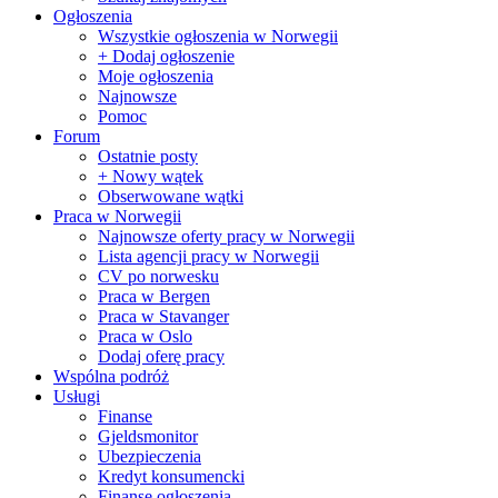
Ogłoszenia
Wszystkie ogłoszenia w Norwegii
+ Dodaj ogłoszenie
Moje ogłoszenia
Najnowsze
Pomoc
Forum
Ostatnie posty
+ Nowy wątek
Obserwowane wątki
Praca w Norwegii
Najnowsze oferty pracy w Norwegii
Lista agencji pracy w Norwegii
CV po norwesku
Praca w Bergen
Praca w Stavanger
Praca w Oslo
Dodaj oferę pracy
Wspólna podróż
Usługi
Finanse
Gjeldsmonitor
Ubezpieczenia
Kredyt konsumencki
Finanse ogłoszenia