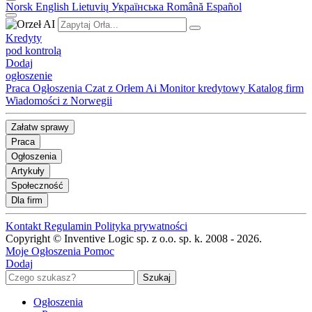
Norsk
English
Lietuvių
Українська
Română
Español
Kredyty
pod kontrolą
Dodaj
ogłoszenie
Praca
Ogłoszenia
Czat z Orłem Ai
Monitor kredytowy
Katalog firm
Wiadomości z Norwegii
Załatw sprawy
Praca
Ogłoszenia
Artykuły
Społeczność
Dla firm
Kontakt
Regulamin
Polityka prywatności
Copyright © Inventive Logic sp. z o.o. sp. k. 2008 - 2026.
Moje Ogłoszenia
Pomoc
Dodaj
Ogłoszenia