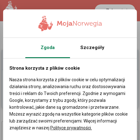
Zaloguj się
LANCASTER
1 NOK
28.3 °C
0.3888 PLN
Zgoda
Szczegóły
Moje Ogłoszenia
Pomoc
Strona korzysta z plików cookie
Nasza strona korzysta z plików cookie w celu optymalizacji
Dodaj
działania strony, analizowania ruchu oraz dostosowywania
treści i reklam do Twoich preferencji. Zgodnie z wymogami
Kategorie
Sortowanie losowe
Google, korzystamy z trybu zgody, który pozwala
kontrolować, jakie dane są gromadzone i przetwarzane.
Możesz wyrazić zgodę na wszystkie kategorie plików cookie
Ogłoszenia w Moss
lub zarządzać swoimi preferencjami. Więcej informacji
ZATRUDNIMY PRACOWNIKÓW
znajdziesz w naszej
Polityce prywatności.
BUDOWLANYCH