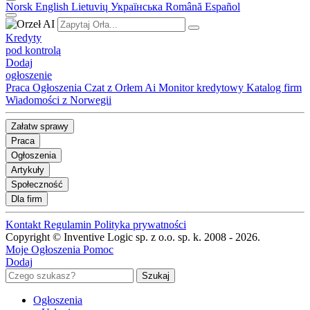
Norsk
English
Lietuvių
Українська
Română
Español
Kredyty
pod kontrolą
Dodaj
ogłoszenie
Praca
Ogłoszenia
Czat z Orłem Ai
Monitor kredytowy
Katalog firm
Wiadomości z Norwegii
Załatw sprawy
Praca
Ogłoszenia
Artykuły
Społeczność
Dla firm
Kontakt
Regulamin
Polityka prywatności
Copyright © Inventive Logic sp. z o.o. sp. k. 2008 - 2026.
Moje Ogłoszenia
Pomoc
Dodaj
Ogłoszenia