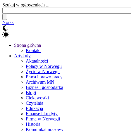
Szukaj w ogłoszeniach ...
Norsk
Strona główna
Kontakt
Artykuły
Aktualności
Polacy w Norwegii
Życie w Norwegii
Praca i prawo pracy
Archiwum MN
Biznes i gospodarka
Blogi
Ciekawostki
Czytelnia
Edukacja
Finanse i kredyty
Firma w Norwegii
Historia
Komunikat prasowy