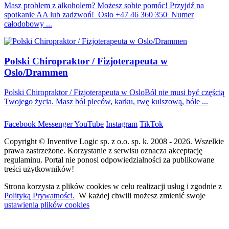
Masz problem z alkoholem? Możesz sobie pomóc! Przyjdź na
spotkanie AA lub zadzwoń! Oslo +47 46 360 350 Numer
całodobowy ...
Polski Chiropraktor / Fizjoterapeuta w
Oslo/Drammen
Polski Chiropraktor / Fizjoterapeuta w OsloBól nie musi być częścią
Twojego życia. Masz ból pleców, karku, rwę kulszową, bóle ...
Facebook
Messenger
YouTube
Instagram
TikTok
Copyright © Inventive Logic sp. z o.o. sp. k. 2008 - 2026. Wszelkie
prawa zastrzeżone. Korzystanie z serwisu oznacza akceptację
regulaminu. Portal nie ponosi odpowiedzialności za publikowane
treści użytkowników!
Strona korzysta z plików cookies w celu realizacji usług i zgodnie z
Polityką Prywatności.
W każdej chwili możesz zmienić swoje
ustawienia plików cookies