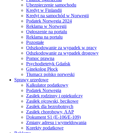
Ubezpieczenie samochodu
Kredyt w Finlandii
Kredyt na samochód w Norwegii
Podatek Norwegia 2024
Reklama w Norwegii
Ogłoszenie na portalu
Reklama na portalu
Pozostałe
Odszkodowanie za wypadek w pracy
Odszkodowanie za wypadek drogowy
Pomoc prawna
Psychodietetyk Gdańsk
Ginekolog Płock
Tłumacz polsko norweski
Sprawy urzędowe
Kalkulator podatkowy
Podatek Norwegia
Zasiłek rodzinny i opiekuńczy
Zasiłek ojcowski, becikowe
Zasiłek dla bezrobotnych
Zasiłek chorobowy, AAP
Dokument S1 (E-106/E-109)
Zmiany adresu i wymeldowania
Korekty podatkowe