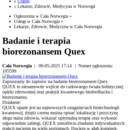
»
Usługi
»
Lekarze, Zdrowie, Medycyna w Norwegii
Ogłoszenia w Cała Norwegia »
Usługi w Cała Norwegia »
Lekarze, Zdrowie, Medycyna w Cała Norwegia
Badanie i terapia
biorezonansem Quex
Cała Norwegia
| 09-05-2025 17:14 | Numer ogłoszenia:
105599
Zapraszamy do zapisów na badanie biorezonansem Quex
QUEX to niesamowite wejście do cudownego świata holistycznej
opieki zdrowotnej oraz praktyk kwantowego biofeedbacku i
biorezonansu.
Działanie:
QUEX
oparte jest na najnowszych osiągnięciach biotechnologii
kwantowej, dzięki czemu można opisać lokalizację i przyczynę
złego stanu zdrowia, wskazać optymalną terapię oraz wykonać
odpowiednie zabiegi. QUEX umożliwia zbadanie indywidualnych
reakcji pacjenta na wielu poziomach. Dociera w głąb komórek,