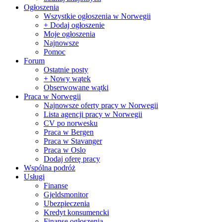
Ogłoszenia
Wszystkie ogłoszenia w Norwegii
+ Dodaj ogłoszenie
Moje ogłoszenia
Najnowsze
Pomoc
Forum
Ostatnie posty
+ Nowy wątek
Obserwowane wątki
Praca w Norwegii
Najnowsze oferty pracy w Norwegii
Lista agencji pracy w Norwegii
CV po norwesku
Praca w Bergen
Praca w Stavanger
Praca w Oslo
Dodaj oferę pracy
Wspólna podróż
Usługi
Finanse
Gjeldsmonitor
Ubezpieczenia
Kredyt konsumencki
Finanse ogłoszenia