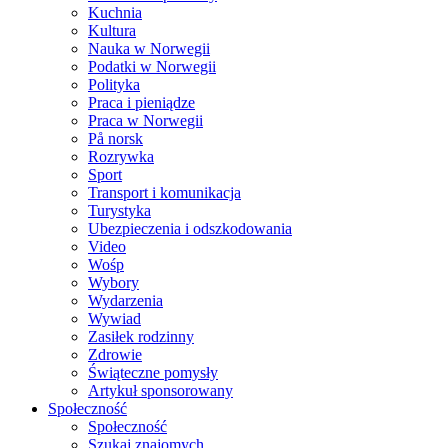
Kuchnia
Kultura
Nauka w Norwegii
Podatki w Norwegii
Polityka
Praca i pieniądze
Praca w Norwegii
På norsk
Rozrywka
Sport
Transport i komunikacja
Turystyka
Ubezpieczenia i odszkodowania
Video
Wośp
Wybory
Wydarzenia
Wywiad
Zasiłek rodzinny
Zdrowie
Świąteczne pomysły
Artykuł sponsorowany
Społeczność
Społeczność
Szukaj znajomych