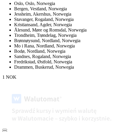
Oslo,
Oslo, Norwegia
Bergen,
Vestland, Norwegia
Jessheim,
Akershus, Norwegia
Stavanger,
Rogaland, Norwegia
Kristiansand,
Agder, Norwegia
Ålesund,
Møre og Romsdal, Norwegia
Trondheim,
Trøndelag, Norwegia
Brønnøysund,
Nordland, Norwegia
Mo i Rana,
Nordland, Norwegia
Bodø,
Nordland, Norwegia
Sandnes,
Rogaland, Norwegia
Fredrikstad,
Østfold, Norwegia
Drammen,
Buskerud, Norwegia
1 NOK