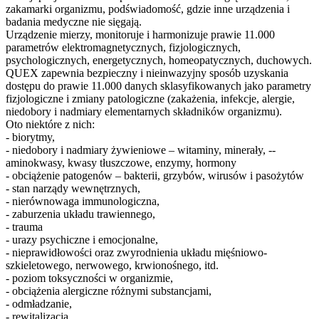
zakamarki organizmu, podświadomość, gdzie inne urządzenia i
badania medyczne nie sięgają.
Urządzenie mierzy, monitoruje i harmonizuje prawie 11.000
parametrów elektromagnetycznych, fizjologicznych,
psychologicznych, energetycznych, homeopatycznych, duchowych.
QUEX zapewnia bezpieczny i nieinwazyjny sposób uzyskania
dostępu do prawie 11.000 danych sklasyfikowanych jako parametry
fizjologiczne i zmiany patologiczne (zakażenia, infekcje, alergie,
niedobory i nadmiary elementarnych składników organizmu).
Oto niektóre z nich:
- biorytmy,
- niedobory i nadmiary żywieniowe – witaminy, minerały, --
aminokwasy, kwasy tłuszczowe, enzymy, hormony
- obciążenie patogenów – bakterii, grzybów, wirusów i pasożytów
- stan narządy wewnętrznych,
- nierównowaga immunologiczna,
- zaburzenia układu trawiennego,
- trauma
- urazy psychiczne i emocjonalne,
- nieprawidłowości oraz zwyrodnienia układu mięśniowo-
szkieletowego, nerwowego, krwionośnego, itd.
- poziom toksyczności w organizmie,
- obciążenia alergiczne różnymi substancjami,
- odmładzanie,
- rewitalizacja,