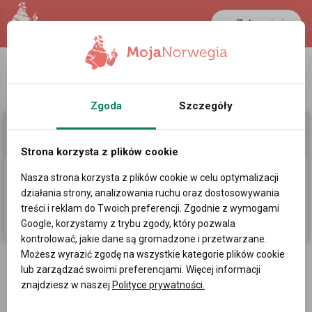
Zaloguj się
LANCASTER
1 NOK
26.5 °C
0.386 PLN
Zgoda
Szczegóły
Moje Ogłoszenia
Pomoc
Strona korzysta z plików cookie
Nasza strona korzysta z plików cookie w celu optymalizacji
Dodaj
działania strony, analizowania ruchu oraz dostosowywania
treści i reklam do Twoich preferencji. Zgodnie z wymogami
Kategorie
Sortowanie losowe
Google, korzystamy z trybu zgody, który pozwala
kontrolować, jakie dane są gromadzone i przetwarzane.
Możesz wyrazić zgodę na wszystkie kategorie plików cookie
Ogłoszenia w Oslo, okręg miasta
lub zarządzać swoimi preferencjami. Więcej informacji
znajdziesz w naszej
Polityce prywatności.