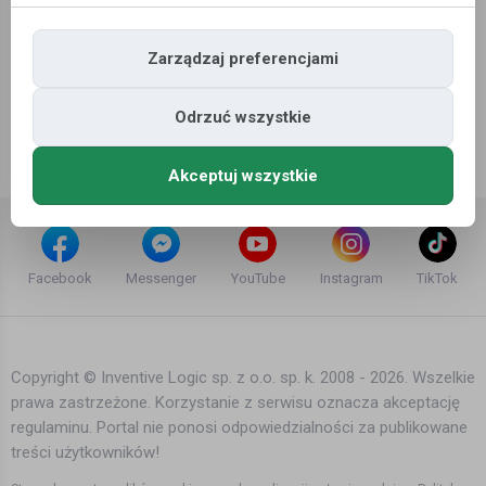
Zarządzaj preferencjami
Odrzuć wszystkie
Akceptuj wszystkie
Facebook
Messenger
YouTube
Instagram
TikTok
Copyright © Inventive Logic sp. z o.o. sp. k. 2008 - 2026. Wszelkie
prawa zastrzeżone. Korzystanie z serwisu oznacza akceptację
regulaminu. Portal nie ponosi odpowiedzialności za publikowane
treści użytkowników!