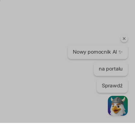
Nowy pomocnik AI ✨
na portalu
Sprawdź