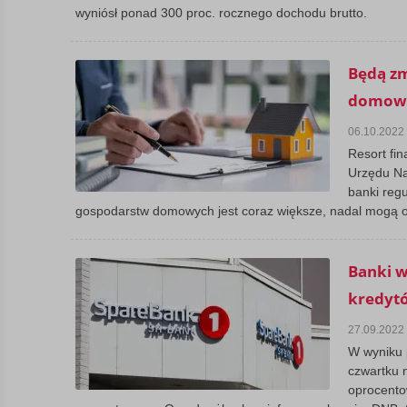
wyniósł ponad 300 proc. rocznego dochodu brutto.
Będą z
domowe
06.10.2022
Resort fi
Urzędu Na
banki reg
gospodarstw domowych jest coraz większe, nadal mogą on
Banki 
kredyt
27.09.2022
W wyniku 
czwartku 
oprocento