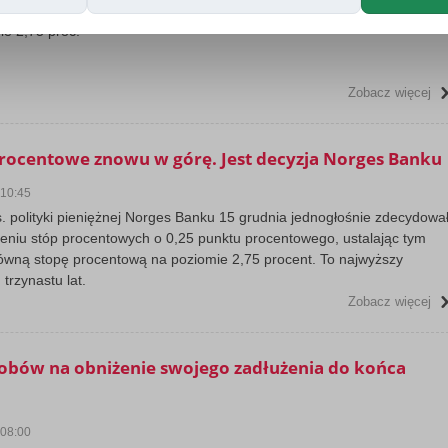
ia Norges Bank poinformował, że utrzymuje główną stopę procentową
ie 2,75 proc.
Zobacz więcej
rocentowe znowu w górę. Jest decyzja Norges Banku
 10:45
s. polityki pieniężnej Norges Banku 15 grudnia jednogłośnie zdecydowa
ieniu stóp procentowych o 0,25 punktu procentowego, ustalając tym
wną stopę procentową na poziomie 2,75 procent. To najwyższy
trzynastu lat.
Zobacz więcej
obów na obniżenie swojego zadłużenia do końca
 08:00