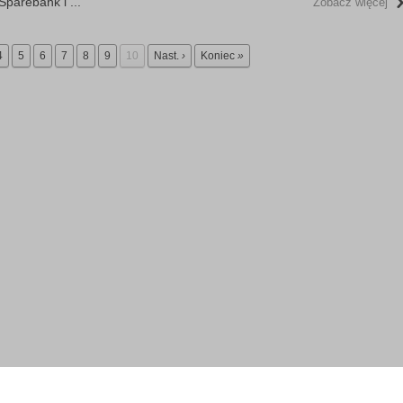
parebank i ...
Zobacz więcej
4
5
6
7
8
9
10
Nast.
›
Koniec
»