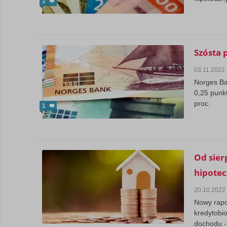
1
Szósta 
03.11.2022
Norges Ba
0,25 punk
proc.
1
Od sier
hipotec
20.10.2022
Nowy rapo
kredytobi
dochodu - 