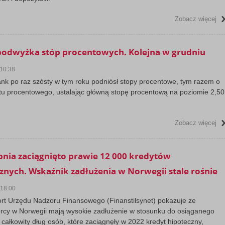
Zobacz więcej
podwyżka stóp procentowych. Kolejna w grudniu
 10:38
nk po raz szósty w tym roku podniósł stopy procentowe, tym razem o
tu procentowego, ustalając główną stopę procentową na poziomie 2,50
Zobacz więcej
pnia zaciągnięto prawie 12 000 kredytów
znych. Wskaźnik zadłużenia w Norwegii stale rośnie
 18:00
rt Urzędu Nadzoru Finansowego (Finanstilsynet) pokazuje że
orcy w Norwegii mają wysokie zadłużenie w stosunku do osiąganego
całkowity dług osób, które zaciągnęły w 2022 kredyt hipoteczny,