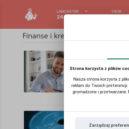
LANCASTER
1 NOK
24.7 °C
0.3865
Finanse i kredyty
Kredyt
24.01.2023
Strona korzysta z plików co
Dodatkowa
czuć się 
Nasza strona korzysta z plik
w ich sytu
reklam do Twoich preferencji.
gotówkowy 
gromadzone i przetwarzane. M
Stopy p
Zarządzaj prefere
19.01.2023