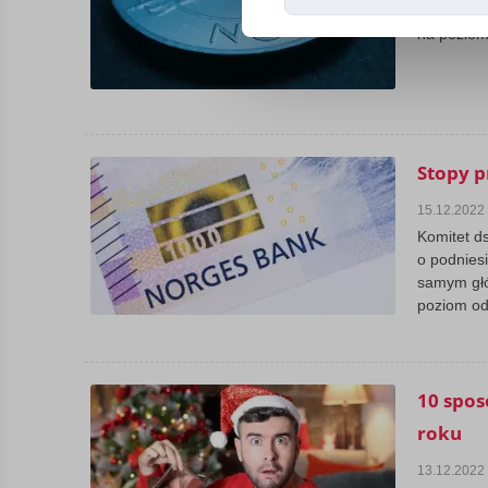
19 styczn
na poziom
Stopy p
15.12.2022
Komitet d
o podnies
samym głó
poziom od 
10 spos
roku
13.12.2022