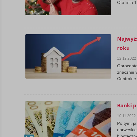
Oto lista
Najwyż
roku
12.12.2022
Oprocento
znacznie 
Centralne 
Banki 
10.11.2022
Po tym, j
norweskie
hipoteczn