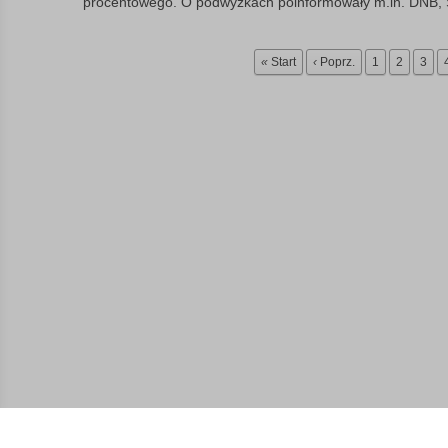
procentowego. O podwyżkach poinformowały m.in. DNB, S
«
Start
‹
Poprz.
1
2
3