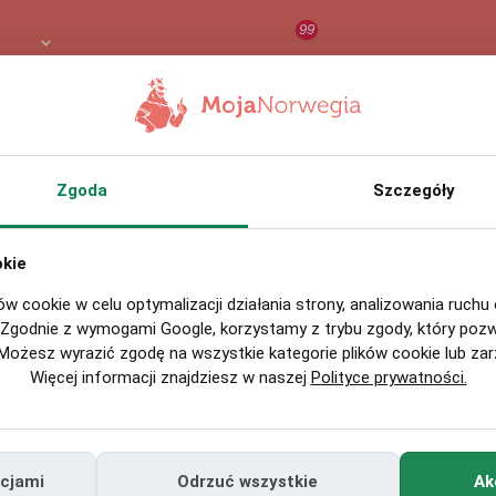
99
 PLN
RAPORT
ORZEŁ AI
O
Zgoda
Szczegóły
 gotówkowy czy karta kredytowa w Norwegii?
 09:00
okie
 gotówka w zanadrzu to niezbędne rozwiązanie dla każdego, kto lubi
bezpiecznie. Większość z Was często zadaje pytanie: co byłoby lepsze
ów cookie w celu optymalizacji działania strony, analizowania ruchu
acji? Kredyt gotówkowy, czy karta kredytowa? To, co jest lepsze: kredyt
 Zgodnie z wymogami Google, korzystamy z trybu zgody, który pozw
czy karta ...
ożesz wyrazić zgodę na wszystkie kategorie plików cookie lub zar
Zobacz więcej
Więcej informacji znajdziesz w naszej
Polityce prywatności.
rocentowe bez zmian. Decyzja Norges Banku
ncjami
Odrzuć wszystkie
Ak
 11:45