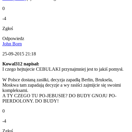
0
-4
Zgłoś
Odpowiedz
John Born
25-09-2015 21:18
Kowal312 napisał:
I czego hejtujecie CEBULAKI przynajmniej jest to jakiś pomysł.
W Polsce dostaną zasiłki, decyzja zapadłą Berlin, Bruksela,
Moskwa tam zapadają decyzje a wy rasiści zajmijcie się swoimi
kompleksami.
A TY CZEGO TU PO-JEBUSIE? DO BUDY GNOJU PO-
PIERDOLONY. DO BUDY!
0
-4
Zgłoś