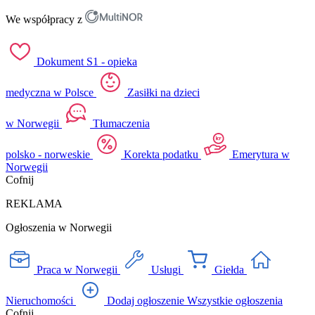
We współpracy z
Dokument S1 - opieka
medyczna w Polsce
Zasiłki na dzieci
w Norwegii
Tłumaczenia
polsko - norweskie
Korekta podatku
Emerytura w
Norwegii
Cofnij
REKLAMA
Ogłoszenia w Norwegii
Praca w Norwegii
Usługi
Giełda
Nieruchomości
Dodaj ogłoszenie
Wszystkie ogłoszenia
Cofnij