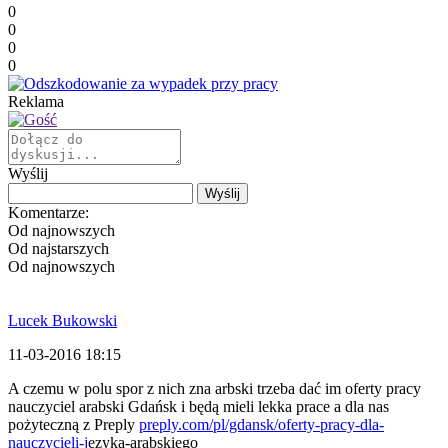
0
0
0
0
Reklama
Wyślij
Komentarze:
Od najnowszych
Od najstarszych
Od najnowszych
Lucek Bukowski
11-03-2016 18:15
A czemu w polu spor z nich zna arbski trzeba dać im oferty pracy
nauczyciel arabski Gdańsk i będą mieli lekka prace a dla nas
pożyteczną z Preply
preply.com/pl/gdansk/oferty-pracy-dla-
nauczycieli-j
ęzyka-arabskiego