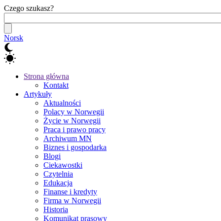
Czego szukasz?
Norsk
Strona główna
Kontakt
Artykuły
Aktualności
Polacy w Norwegii
Życie w Norwegii
Praca i prawo pracy
Archiwum MN
Biznes i gospodarka
Blogi
Ciekawostki
Czytelnia
Edukacja
Finanse i kredyty
Firma w Norwegii
Historia
Komunikat prasowy