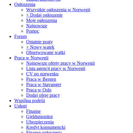
Ogłoszenia
Wszystkie ogłoszenia w Norwegii
+ Dodaj ogłoszenie
Moje ogłoszenia
Najnowsze
Pomoc
Forum
Ostatnie posty
+ Nowy wątek
Obserwowane wątki
Praca w Norwegii
Najnowsze oferty pracy w Norwegii
Lista agencji pracy w Norwegii
CV po norwesku
Praca w Bergen
Praca w Stavanger
Praca w Oslo
Dodaj oferę pracy
Wspólna podróż
Usługi
Finanse
Gjeldsmonitor
Ubezpieczenia
Kredyt konsumencki
Finanse ogłoszenia