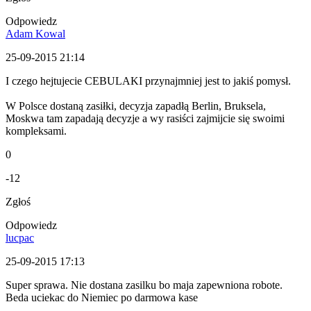
Odpowiedz
Adam Kowal
25-09-2015 21:14
I czego hejtujecie CEBULAKI przynajmniej jest to jakiś pomysł.
W Polsce dostaną zasiłki, decyzja zapadłą Berlin, Bruksela,
Moskwa tam zapadają decyzje a wy rasiści zajmijcie się swoimi
kompleksami.
0
-12
Zgłoś
Odpowiedz
lucpac
25-09-2015 17:13
Super sprawa. Nie dostana zasilku bo maja zapewniona robote.
Beda uciekac do Niemiec po darmowa kase