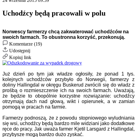
24 września 2015 09:59
Uchodźcy będą pracowali w polu
Norwescy farmerzy chcą zakwaterować uchodźców na
swoich farmach. To obustronna korzyść, przekonują.
Komentarze (19)
Udostępnij
Kopiuj link
Już dzień po tym jak władze ogłosiły, że ponad 1 tys.
kolejnych uchodźców przybyło do Norwegii, farmerzy z
doliny Hallingdal w okręgu Buskerud zwrócili się do władz z
prośbą o rozmieszczenie ich na swoich farmach. Uważają,
że będzie to obopólnie korzystne rozwiązanie: uchodźcy
otrzymają dach nad głową, wikt i opierunek, a w zamian
pomogą w pracach na farmie.
Farmerzy podnoszą, że z powodu stopniowego wyludniania
się wsi, uchodźcy będą bardzo mile widziani jako dodatkowe
ręce do pracy. Jak uważa farmer Kjetil Larsgard z Hallingdal,
przybysze mogą bardzo dużo zyskać.