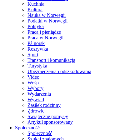
Kuchnia
Kultura
Nauka w Norwegii
Podatki w Norwegii
Polityka
Praca i pieniądze
Praca w Norwegii
På norsk
Rozrywka
Sport
Transport i komunikacja
Turystyka
Ubezpieczenia i odszkodowania
Video
Wośp
Wybory
Wydarzenia
Wywiad
Zasiłek rodzinny
Zdrowie
Świąteczne pomysły
Artykuł sponsorowany
Społeczność
Społeczność
Szukaj znajomych