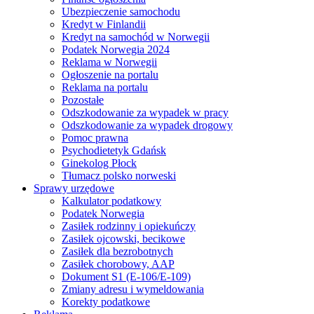
Ubezpieczenie samochodu
Kredyt w Finlandii
Kredyt na samochód w Norwegii
Podatek Norwegia 2024
Reklama w Norwegii
Ogłoszenie na portalu
Reklama na portalu
Pozostałe
Odszkodowanie za wypadek w pracy
Odszkodowanie za wypadek drogowy
Pomoc prawna
Psychodietetyk Gdańsk
Ginekolog Płock
Tłumacz polsko norweski
Sprawy urzędowe
Kalkulator podatkowy
Podatek Norwegia
Zasiłek rodzinny i opiekuńczy
Zasiłek ojcowski, becikowe
Zasiłek dla bezrobotnych
Zasiłek chorobowy, AAP
Dokument S1 (E-106/E-109)
Zmiany adresu i wymeldowania
Korekty podatkowe