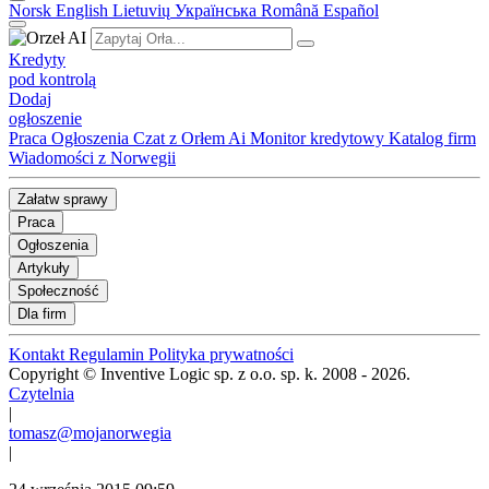
Norsk
English
Lietuvių
Українська
Română
Español
Kredyty
pod kontrolą
Dodaj
ogłoszenie
Praca
Ogłoszenia
Czat z Orłem Ai
Monitor kredytowy
Katalog firm
Wiadomości z Norwegii
Załatw sprawy
Praca
Ogłoszenia
Artykuły
Społeczność
Dla firm
Kontakt
Regulamin
Polityka prywatności
Copyright © Inventive Logic sp. z o.o. sp. k. 2008 - 2026.
Czytelnia
|
tomasz@mojanorwegia
|