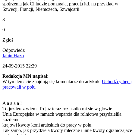
spojrzenia jak Ci ludzie pomagają, pracuja itd. na przykład w
Szwecji, Francji, Niemczech, Szwajcarii
3
0
Zgłoś
Odpowiedz
Jabin Hazo
24-09-2015 22:29
Redakcja MN napisał:
W tym temacie znajdują się komentarze do artykułu
Uchodźcy będą
pracowali w polu
A a a a a !
To juz teraz wiem .To juz teraz rozjasnilo mi sie w glowie.
Unia Europejska w ramach wsparcia dla rolnictwa przydzielila
kazdemu
krajowi kwoty koni arabskich do pracy w polu.
Tak samo, jak przydziela kwoty mleczne i inne kwoty ograniczajace