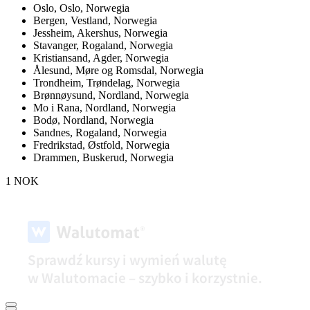
Oslo,
Oslo, Norwegia
Bergen,
Vestland, Norwegia
Jessheim,
Akershus, Norwegia
Stavanger,
Rogaland, Norwegia
Kristiansand,
Agder, Norwegia
Ålesund,
Møre og Romsdal, Norwegia
Trondheim,
Trøndelag, Norwegia
Brønnøysund,
Nordland, Norwegia
Mo i Rana,
Nordland, Norwegia
Bodø,
Nordland, Norwegia
Sandnes,
Rogaland, Norwegia
Fredrikstad,
Østfold, Norwegia
Drammen,
Buskerud, Norwegia
1 NOK