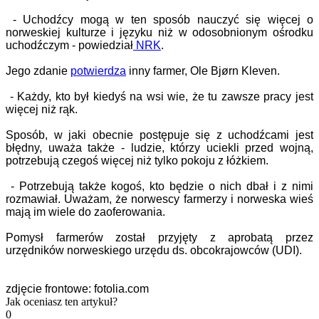
- Uchodźcy mogą w ten sposób nauczyć się więcej o
norweskiej kulturze i języku niż w odosobnionym ośrodku
uchodźczym - powiedział
NRK
.
Jego zdanie
potwierdza
inny farmer, Ole Bjørn Kleven.
- Każdy, kto był kiedyś na wsi wie, że tu zawsze pracy jest
więcej niż rąk.
Sposób, w jaki obecnie postępuje się z uchodźcami jest
błędny, uważa także - ludzie, którzy uciekli przed wojną,
potrzebują czegoś więcej niż tylko pokoju z łóżkiem.
- Potrzebują także kogoś, kto będzie o nich dbał i z nimi
rozmawiał. Uważam, że norwescy farmerzy i norweska wieś
mają im wiele do zaoferowania.
Pomysł farmerów został przyjęty z aprobatą przez
urzędników norweskiego urzędu ds. obcokrajowców (UDI).
zdjęcie frontowe: fotolia.com
Jak oceniasz ten artykuł?
0