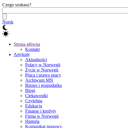
Czego szukasz?
Norsk
Strona główna
Kontakt
Artykuły
Aktualności
Polacy w Norwegii
Życie w Norwegii
Praca i prawo pracy
Archiwum MN
Biznes i gospodarka
Blogi
Ciekawostki
Czytelnia
Edukacja
Finanse i kredyty
Firma w Norwegii
Historia
Komunikat prasowy