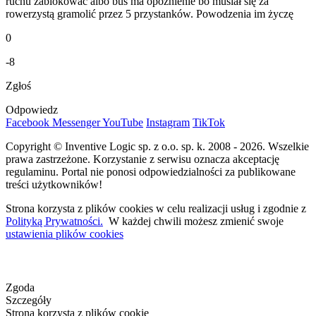
ruchu zablokować albo bus ma opóźnienie bo musiał się za
rowerzystą gramolić przez 5 przystanków. Powodzenia im życzę
0
-8
Zgłoś
Odpowiedz
Facebook
Messenger
YouTube
Instagram
TikTok
Copyright © Inventive Logic sp. z o.o. sp. k. 2008 - 2026. Wszelkie
prawa zastrzeżone. Korzystanie z serwisu oznacza akceptację
regulaminu. Portal nie ponosi odpowiedzialności za publikowane
treści użytkowników!
Strona korzysta z plików cookies w celu realizacji usług i zgodnie z
Polityką Prywatności.
W każdej chwili możesz zmienić swoje
ustawienia plików cookies
Zgoda
Szczegóły
Strona korzysta z plików cookie