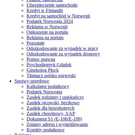
Ubezpieczenie samochodu
Kredyt w Finlandii
Kredyt na samochód w Norwegii
Podatek Norwegia 2024
Reklama w Norwegii
Ogłoszenie na portalu
Reklama na portalu
Pozostałe
Odszkodowanie za wypadek w pracy
Odszkodowanie za wypadek drogowy
Pomoc prawna
Psychodietetyk Gdańsk
Ginekolog Płock
Tłumacz polsko norweski
Sprawy urzędowe
Kalkulator podatkowy
Podatek Norwegia
Zasiłek rodzinny i opiekuńczy
Zasiłek ojcowski, becikowe
Zasiłek dla bezrobotnych
Zasiłek chorobowy, AAP
Dokument S1 (E-106/E-109)
Zmiany adresu i wymeldowania
Korekty podatkowe