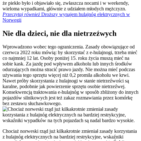
że piekło było i objawiało się, zwłaszcza nocami i w weekendy,
wieloma wypadkami, głównie z udziałem młodych mężczyzn.
Przeczytaj również
Droższy wynajem hulajnóg elektrycznych w
Norwegii
Nie dla dzieci, nie dla nietrzeźwych
Wprowadzono wobec tego ograniczenia. Zasady obowiązujące od
czerwca 2022 roku mówią: by skorzystać z e-hulajnogi, trzeba mieć
co najmniej 12 lat. Osoby poniżej 15. roku życia muszą mieć na
sobie kask. Za jazdę pod wpływem alkoholu lub innych środków
odurzających można stracić prawo jazdy. Nie można mieć podczas
używania tego sprzętu więcej niż 0,2 promila alkoholu we krwi.
Nawet próby skorzystania z hulajnogi w stanie nietrzeźwości są
karalne, podobnie jak powierzenie sprzętu osobie nietrzeźwej.
Konsekwencją traktowania e-hulajnóg w sposób zbliżony do innych
pojazdów silnikowych jest też zakaz rozmawiania przez komórkę
bez zestawu słuchawkowego.
Chociaż norweski rząd już kilkakrotnie zmieniał zasady korzystania
z hulajnóg elektrycznych na bardziej restrykcyjne, wskaźniki