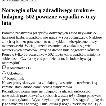
07 kwietnia 2024 16:00
Norwegia ofiarą zdradliwego uroku e-
hulajnóg. 502 poważne wypadki w trzy
lata
Pomimo zaostrzania przepisów dotyczących zasad używania e-
hulajnóg liczba wypadków nie spada w sposób znaczący. Niektóre
z nich są bardzo poważne – to na przykład niebezpieczne urazy
twarzoczaszki. W ciągu trzech ostatnich lat znalazło się wielu
nietrzeźwych amatorów jazdy na dwóch hulajnogowych kółkach.
Ponadto tylko 56 uczestników 502 groźnych wypadków miało na
sobie kask. Czy da się coś poradzić na to, że ludzie bywają
nierozsądni?
Komentarze (1)
Udostępnij
Kopiuj link
Nawet próby skorzystania z hulajnogi w stanie nietrzeźwości są
karalne.
stock.adobe.com/licencja standardowa
Początkowo pojawienie się hulajnóg na ulicach zaskoczyło
norweskich prawodawców (polskich zresztą też). Długo panowała
wolna amerykanka. Wystarczyło kupić sprzęt lub ściągnąć appkę do
jego wynajmu i w drogę. Hulaj dusza (i noga), piekła nie ma! Tyle