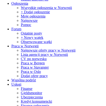
Ogłoszenia
Wszystkie ogłoszenia w Norwegii
+ Dodaj ogłoszenie
Moje ogłoszenia
Najnowsze
Pomoc
Forum
Ostatnie posty
+ Nowy wątek
Obserwowane wątki
Praca w Norwegii
Najnowsze oferty pracy w Norwegii
Lista agencji pracy w Norwegii
CV po norwesku
Praca w Bergen
Praca w Stavanger
Praca w Oslo
Dodaj oferę pracy
Wspólna podróż
Usługi
Finanse
Gjeldsmonitor
Ubezpieczenia
Kredyt konsumencki
Finanse ogłoszenia