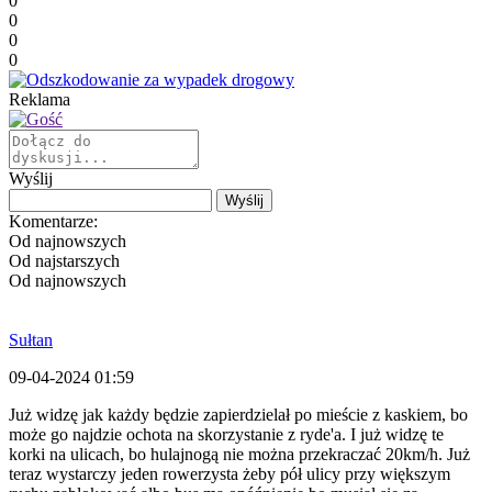
0
0
0
0
Reklama
Wyślij
Komentarze:
Od najnowszych
Od najstarszych
Od najnowszych
Sułtan
09-04-2024 01:59
Już widzę jak każdy będzie zapierdzielał po mieście z kaskiem, bo
może go najdzie ochota na skorzystanie z ryde'a. I już widzę te
korki na ulicach, bo hulajnogą nie można przekraczać 20km/h. Już
teraz wystarczy jeden rowerzysta żeby pół ulicy przy większym