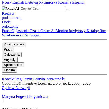
Norsk
English
Lietuvių
Українська
Română
Español
Kredyty
pod kontrolą
Dodaj
ogłoszenie
Praca
Ogłoszenia
Czat z Orłem Ai
Monitor kredytowy
Katalog firm
Wiadomości z Norwegii
Załatw sprawy
Praca
Ogłoszenia
Artykuły
Społeczność
Dla firm
Kontakt
Regulamin
Polityka prywatności
Copyright © Inventive Logic sp. z o.o. sp. k. 2008 - 2026.
Życie w Norwegii
|
Martyna Engeset-Pograniczna
|