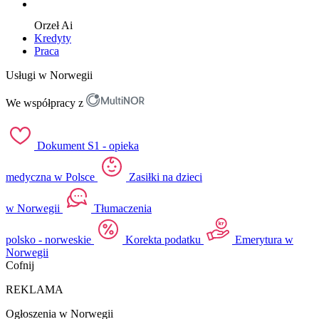
Orzeł
Ai
Kredyty
Praca
Usługi w Norwegii
We współpracy z
Dokument S1 - opieka
medyczna w Polsce
Zasiłki na dzieci
w Norwegii
Tłumaczenia
polsko - norweskie
Korekta podatku
Emerytura w
Norwegii
Cofnij
REKLAMA
Ogłoszenia w Norwegii