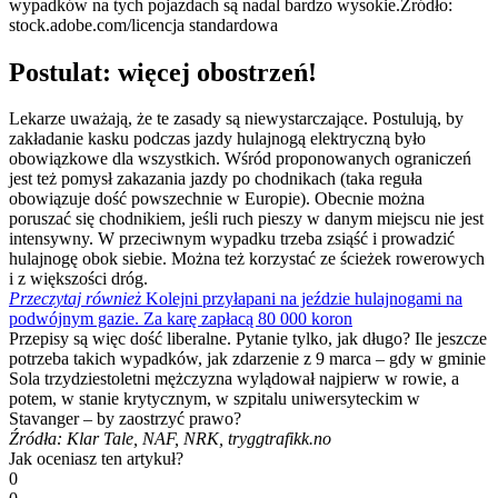
wypadków na tych pojazdach są nadal bardzo wysokie.
Źródło:
stock.adobe.com/licencja standardowa
Postulat: więcej obostrzeń!
Lekarze uważają, że te zasady są niewystarczające. Postulują, by
zakładanie kasku podczas jazdy hulajnogą elektryczną było
obowiązkowe dla wszystkich. Wśród proponowanych ograniczeń
jest też pomysł zakazania jazdy po chodnikach (taka reguła
obowiązuje dość powszechnie w Europie). Obecnie można
poruszać się chodnikiem, jeśli ruch pieszy w danym miejscu nie jest
intensywny. W przeciwnym wypadku trzeba zsiąść i prowadzić
hulajnogę obok siebie. Można też korzystać ze ścieżek rowerowych
i z większości dróg.
Przeczytaj również
Kolejni przyłapani na jeździe hulajnogami na
podwójnym gazie. Za karę zapłacą 80 000 koron
Przepisy są więc dość liberalne. Pytanie tylko, jak długo? Ile jeszcze
potrzeba takich wypadków, jak zdarzenie z 9 marca – gdy w gminie
Sola trzydziestoletni mężczyzna wylądował najpierw w rowie, a
potem, w stanie krytycznym, w szpitalu uniwersyteckim w
Stavanger – by zaostrzyć prawo?
Źródła: Klar Tale, NAF, NRK, tryggtrafikk.no
Jak oceniasz ten artykuł?
0