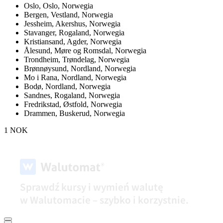
Oslo,
Oslo, Norwegia
Bergen,
Vestland, Norwegia
Jessheim,
Akershus, Norwegia
Stavanger,
Rogaland, Norwegia
Kristiansand,
Agder, Norwegia
Ålesund,
Møre og Romsdal, Norwegia
Trondheim,
Trøndelag, Norwegia
Brønnøysund,
Nordland, Norwegia
Mo i Rana,
Nordland, Norwegia
Bodø,
Nordland, Norwegia
Sandnes,
Rogaland, Norwegia
Fredrikstad,
Østfold, Norwegia
Drammen,
Buskerud, Norwegia
1 NOK