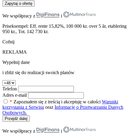
Zapytaj o ofertę
We współpracy z
i
Priseksempel: Eff. rente 15,82%, 100 000 kr. over 5 år, etablering
950 kr., Tot. 142 730 kr.
Cofnij
REKLAMA
Wypełnij dane
i zbliż się do realizacji swoich planów
Telefon
Adres e-mail
*
Zapoznałem się z treścią i akceptuję w całości
Warunki
korzystania z Serwisu
oraz
Informację o Przetwarzaniu Danych
Osobowych.
Przejdź dalej
We współpracy z
i