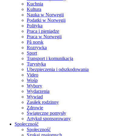
Kuchnia
Kultura
Nauka w Norwegii
Podatki w Norwegii
Polityka
Praca i pieniądze
Praca w Norwegii
På norsk
Rozrywka
Sport
Transport i komunikacja
Turystyka
Ubezpieczenia i odszkodowania
Video
Wośp
Wybory
Wydarzenia
Wywiad
Zasiłek rodzinny
Zdrowie
Świąteczne pomysły
Artykuł sponsorowany
Społeczność
Społeczność
Szukaj znajomych