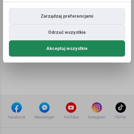
Zarządzaj preferencjami
Oferty pracy
»
Budownictwo
»
Murarz
Odrzuć wszystkie
Niestety nie znaleziono ofert pracy dla wyszukiwania ...
Akceptuj wszystkie
Facebook
Messenger
YouTube
Instagram
TikTok