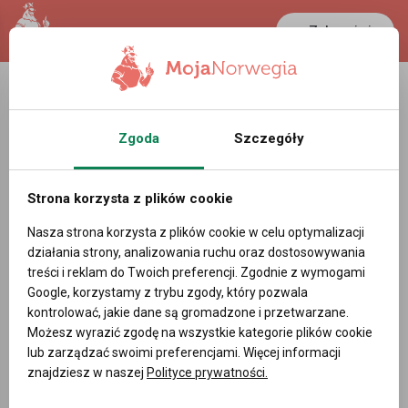
Zaloguj się
LANCASTER
1 NOK
37.3 °C
0.3898 PLN
Zgoda
Szczegóły
Murarz (Murer) - Oferty pracy w
Nordland (Norwegia) Norwegia
Strona korzysta z plików cookie
Powiadom mnie o nowych ofertach pracy
Nasza strona korzysta z plików cookie w celu optymalizacji
działania strony, analizowania ruchu oraz dostosowywania
treści i reklam do Twoich preferencji. Zgodnie z wymogami
Google, korzystamy z trybu zgody, który pozwala
kontrolować, jakie dane są gromadzone i przetwarzane.
DODAJ OFERTĘ PRACY
Możesz wyrazić zgodę na wszystkie kategorie plików cookie
lub zarządzać swoimi preferencjami. Więcej informacji
Filtry
znajdziesz w naszej
Polityce prywatności.
Data dodania:
najstarsze