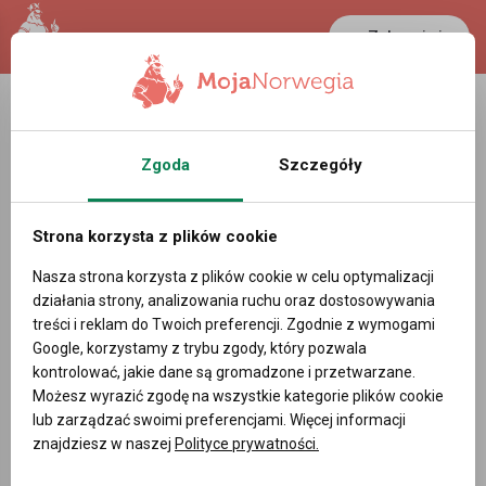
Zaloguj się
LANCASTER
1 NOK
28 °C
0.3892 PLN
Zgoda
Szczegóły
Malarz (Maler) - Oferty pracy w
Nordland (Norwegia) Norwegia
Strona korzysta z plików cookie
Powiadom mnie o nowych ofertach pracy
Nasza strona korzysta z plików cookie w celu optymalizacji
działania strony, analizowania ruchu oraz dostosowywania
treści i reklam do Twoich preferencji. Zgodnie z wymogami
Google, korzystamy z trybu zgody, który pozwala
kontrolować, jakie dane są gromadzone i przetwarzane.
DODAJ OFERTĘ PRACY
Możesz wyrazić zgodę na wszystkie kategorie plików cookie
lub zarządzać swoimi preferencjami. Więcej informacji
Filtry
znajdziesz w naszej
Polityce prywatności.
Data dodania:
najnowsze