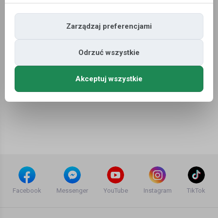
Zarządzaj preferencjami
Oferty pracy
»
Budownictwo
»
Malarz
Odrzuć wszystkie
Niestety nie znaleziono ofert pracy dla wyszukiwania ...
Akceptuj wszystkie
Facebook
Messenger
YouTube
Instagram
TikTok