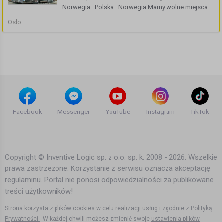
Norwegia–Polska–Norwegia Mamy wolne miejsca z
Oslo, Trondheim i Tromsø. 💰 Cena transportu Cena
Oslo
od 4000 NOK dotyczy samochodu: o pojemności do
3500 cm³, wysokości do 140 ...
Facebook
Messenger
YouTube
Instagram
TikTok
Copyright © Inventive Logic sp. z o.o. sp. k. 2008 - 2026. Wszelkie
prawa zastrzeżone. Korzystanie z serwisu oznacza akceptację
regulaminu. Portal nie ponosi odpowiedzialności za publikowane
treści użytkowników!
Strona korzysta z plików cookies w celu realizacji usług i zgodnie z
Polityką
Prywatności.
W każdej chwili możesz zmienić swoje
ustawienia plików