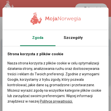
Zaloguj się
LANCASTER
1 NOK
37.3 °C
0.3891 PLN
Zgoda
Szczegóły
Moje Ogłoszenia
Pomoc
Strona korzysta z plików cookie
Nasza strona korzysta z plików cookie w celu optymalizacji
Dodaj
działania strony, analizowania ruchu oraz dostosowywania
treści i reklam do Twoich preferencji. Zgodnie z wymogami
Kategorie
Popularność:
najmniejsza
Google, korzystamy z trybu zgody, który pozwala
kontrolować, jakie dane są gromadzone i przetwarzane.
Możesz wyrazić zgodę na wszystkie kategorie plików cookie
Ogłoszenia
»
Usługi
»
Transport, paczki, przeprowadzki w Norwegii
lub zarządzać swoimi preferencjami. Więcej informacji
Transport Oslo i okolice
znajdziesz w naszej
Polityce prywatności.
Witam, oferuję pomoc w transporcie różnego