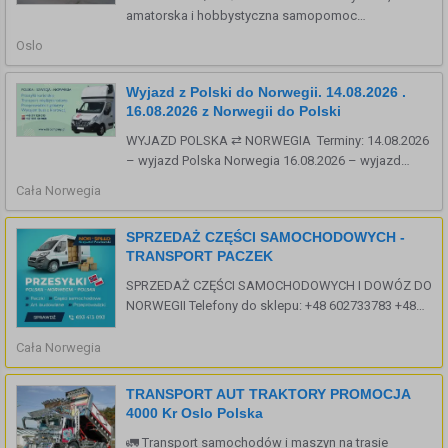
amatorska i hobbystyczna samopomoc
transportowa. Bez odpowiedzialnosci. I nie zawsze
Oslo
jestem dostepny. I nie daje zadnych gwarancji ani
rezerwacji. A kalendarz u mnie jest krotki : "dzisiaj,
Wyjazd z Polski do Norwegii. 14.08.2026 .
jutro i pojutrze". Mam nie duzy samochod
16.08.2026 z Norwegii do Polski
dostawczy/mala ...
WYJAZD POLSKA ⇄ NORWEGIA Terminy: 14.08.2026
– wyjazd Polska Norwegia 16.08.2026 – wyjazd
Norwegia Polska Regularne kursy: 2 razy w miesiącu
Cała Norwegia
PRZEWOZIMY: Paczki i przesyłki (Allegro itp.)
Przeprowadzki Materiały ...
SPRZEDAŻ CZĘŚCI SAMOCHODOWYCH -
TRANSPORT PACZEK
SPRZEDAŻ CZĘŚCI SAMOCHODOWYCH I DOWÓZ DO
NORWEGII Telefony do sklepu: +48 602733783 +48
502522580 Firma Nor-Speed specjalizuje się w
sprzedaży części do wszystkich aut. Świadczymy
Cała Norwegia
także usługi: - ...
TRANSPORT AUT TRAKTORY PROMOCJA
4000 Kr Oslo Polska
🚛 Transport samochodów i maszyn na trasie