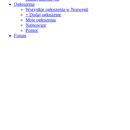
Ogłoszenia
Wszystkie ogłoszenia w Norwegii
+ Dodaj ogłoszenie
Moje ogłoszenia
Najnowsze
Pomoc
Forum
Ostatnie posty
+ Nowy wątek
Obserwowane wątki
Praca w Norwegii
Najnowsze oferty pracy w Norwegii
Lista agencji pracy w Norwegii
CV po norwesku
Praca w Bergen
Praca w Stavanger
Praca w Oslo
Dodaj oferę pracy
Wspólna podróż
Usługi
Finanse
Gjeldsmonitor
Ubezpieczenia
Kredyt konsumencki
Finanse ogłoszenia