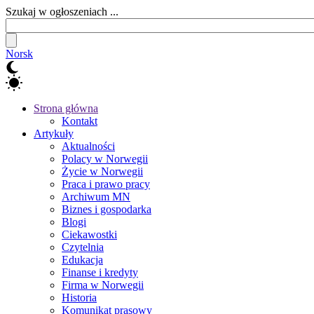
Szukaj w ogłoszeniach ...
Norsk
Strona główna
Kontakt
Artykuły
Aktualności
Polacy w Norwegii
Życie w Norwegii
Praca i prawo pracy
Archiwum MN
Biznes i gospodarka
Blogi
Ciekawostki
Czytelnia
Edukacja
Finanse i kredyty
Firma w Norwegii
Historia
Komunikat prasowy