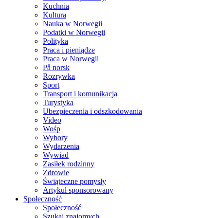
Kuchnia
Kultura
Nauka w Norwegii
Podatki w Norwegii
Polityka
Praca i pieniądze
Praca w Norwegii
På norsk
Rozrywka
Sport
Transport i komunikacja
Turystyka
Ubezpieczenia i odszkodowania
Video
Wośp
Wybory
Wydarzenia
Wywiad
Zasiłek rodzinny
Zdrowie
Świąteczne pomysły
Artykuł sponsorowany
Społeczność
Społeczność
Szukaj znajomych