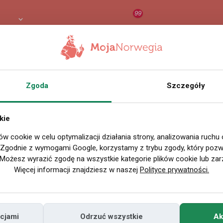
99
 PLN
RAPORT
ORZEŁ AI
O
Zgoda
Szczegóły
SZUKAJ
kie
ów cookie w celu optymalizacji działania strony, analizowania ruchu
. Zgodnie z wymogami Google, korzystamy z trybu zgody, który pozwa
Możesz wyrazić zgodę na wszystkie kategorie plików cookie lub zar
Więcej informacji znajdziesz w naszej
Polityce prywatności.
cjami
Odrzuć wszystkie
Ak