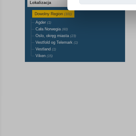
Lokalizacja
Dowolny Region
(101)
Agder
(1)
Cała Norwegia
(60)
Oslo, okręg miasta
(23)
Vestfold og Telemark
(1)
Vestland
(1)
Viken
(15)