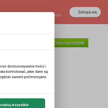
Zaloguj się
KREDYTY
GŁOSZENIA
PRACA
»
Moje Ogłoszenia
DODAJ OGŁOSZENIE
»
Pomoc
 oraz dostosowywania treści i
la kontrolować, jakie dane są
ządzać swoimi preferencjami.
ceptuj wszystkie