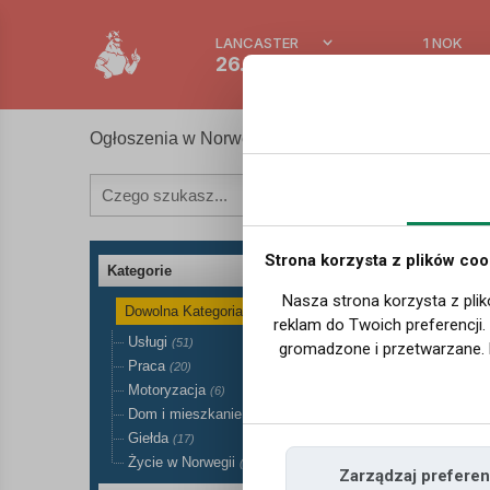
LANCASTER
1 NOK
26.5 °C
0.3865
Ogłoszenia w Norwegii
Strona korzysta z plików coo
Kategorie
Nasza strona korzysta z plik
Dowolna Kategoria
(101)
reklam do Twoich preferencji
Usługi
(51)
gromadzone i przetwarzane. 
Praca
(20)
Motoryzacja
(6)
Dom i mieszkanie
(6)
Giełda
(17)
Życie w Norwegii
(3)
Zarządzaj preferen