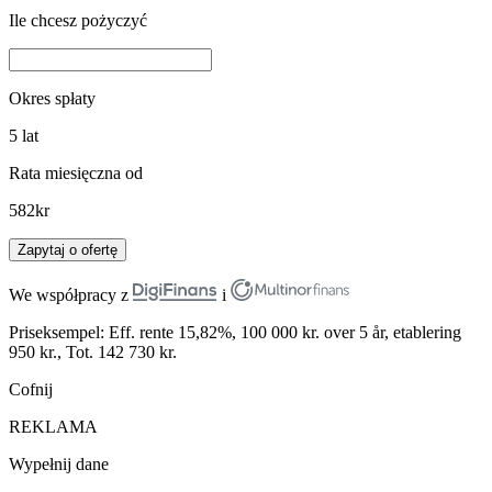
Ile chcesz pożyczyć
Okres spłaty
5
lat
Rata miesięczna od
582
kr
Zapytaj o ofertę
We współpracy z
i
Priseksempel: Eff. rente 15,82%, 100 000 kr. over 5 år, etablering
950 kr., Tot. 142 730 kr.
Cofnij
REKLAMA
Wypełnij dane