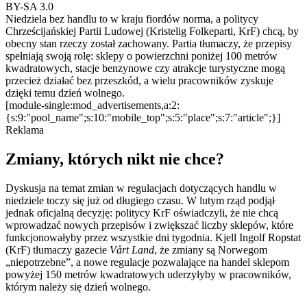
BY-SA 3.0
Niedziela bez handlu to w kraju fiordów norma, a politycy
Chrześcijańskiej Partii Ludowej (Kristelig Folkeparti, KrF) chcą, by
obecny stan rzeczy został zachowany. Partia tłumaczy, że przepisy
spełniają swoją rolę: sklepy o powierzchni poniżej 100 metrów
kwadratowych, stacje benzynowe czy atrakcje turystyczne mogą
przecież działać bez przeszkód, a wielu pracowników zyskuje
dzięki temu dzień wolnego.
[module-single:mod_advertisements,a:2:
{s:9:"pool_name";s:10:"mobile_top";s:5:"place";s:7:"article";}]
Reklama
Zmiany, których nikt nie chce?
Dyskusja na temat zmian w regulacjach dotyczących handlu w
niedziele toczy się już od długiego czasu. W lutym rząd podjął
jednak oficjalną decyzję: politycy KrF oświadczyli, że nie chcą
wprowadzać nowych przepisów i zwiększać liczby sklepów, które
funkcjonowałyby przez wszystkie dni tygodnia. Kjell Ingolf Ropstat
(KrF) tłumaczy gazecie
Vårt Land
, że zmiany są Norwegom
„niepotrzebne”, a nowe regulacje pozwalające na handel sklepom
powyżej 150 metrów kwadratowych uderzyłyby w pracowników,
którym należy się dzień wolnego.