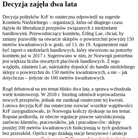
Decyzja zajęła dwa lata
Decyzja polityków KrF to ostateczna odpowiedź na sugestie
Komitetu Niedzielnego – organizacji, która od długiego czasu
dążyła do liberalizacji przepisów związanych z niedzielami
handlowymi. Przewodniczący komitetu, Erling Lae, chciał, by
zmiany pozwoliły na otwarcie sklepów o powierzchni powyżej 150
metrów kwadratowych w godz. od 13. do 19. Argumentem miał
być raport o niedzielach handlowych, który stworzono na potrzeby
komitetu już w 2017 r. Sugerowano w nim, że Norwegii potrzebna
jest większa liczba otwartych placówek handlowych. Z tego
względu, zdaniem Lae, należałoby dopuścić do handlu niedzielnego
sklepy o powierzchni do 150 metrów kwadratowych, a nie – jak
dotychczas – jedynie do 100 metrów kwadratowych.
Rząd debatował na ten temat blisko dwa lata, a sprawa wzbudzała
wiele kontrowersji. W 2018 r. Storting odmówił wprowadzenia
nowych przepisów, jednak nie zamknął ostatecznie tej kwestii.
Lutowa decyzja KrF ma ostatecznie rozwiać wszelkie wątpliwości:
KrF zasygnalizowało, że Norwegia kończy dyskusje na ten temat.
Ropstat podkreśla, że obecne regulacje prawne satysfakcjonują
zarówno klientów, pracowników, jak i pracodawców: sklepy
poniżej 100 metrów kwadratowych funkcjonują w tych godzinach
bez przeszkód. Oprócz tego działają stacje benzynowe i atrakcje