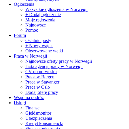
Ogłoszenia
Wszystkie ogłoszenia w Norwegii
+ Dodaj ogłoszenie
Moje ogłoszenia
Najnowsze
Pomoc
Forum
Ostatnie posty
+ Nowy wątek
Obserwowane wątki
Praca w Norwegii
Najnowsze oferty pracy w Norwegii
Lista agencji pracy w Norwegii
CV po norwesku
Praca w Bergen
Praca w Stavanger
Praca w Oslo
Dodaj oferę pracy
Wspólna podróż
Usługi
Finanse
Gjeldsmonitor
Ubezpieczenia
Kredyt konsumencki
Finanse ogłoszenia