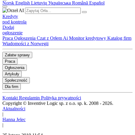
Norsk
English
Lietuvių
Українська
Română
Español
Kredyty
pod kontrolą
Dodaj
ogłoszenie
Praca
Ogłoszenia
Czat z Orłem Ai
Monitor kredytowy
Katalog firm
Wiadomości z Norwegii
Załatw sprawy
Praca
Ogłoszenia
Artykuły
Społeczność
Dla firm
Kontakt
Regulamin
Polityka prywatności
Copyright © Inventive Logic sp. z o.o. sp. k. 2008 - 2026.
Aktualności
|
Hanna Jelec
|