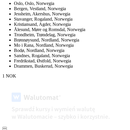
Oslo,
Oslo, Norwegia
Bergen,
Vestland, Norwegia
Jessheim,
Akershus, Norwegia
Stavanger,
Rogaland, Norwegia
Kristiansand,
Agder, Norwegia
Ålesund,
Møre og Romsdal, Norwegia
Trondheim,
Trøndelag, Norwegia
Brønnøysund,
Nordland, Norwegia
Mo i Rana,
Nordland, Norwegia
Bodø,
Nordland, Norwegia
Sandnes,
Rogaland, Norwegia
Fredrikstad,
Østfold, Norwegia
Drammen,
Buskerud, Norwegia
1 NOK