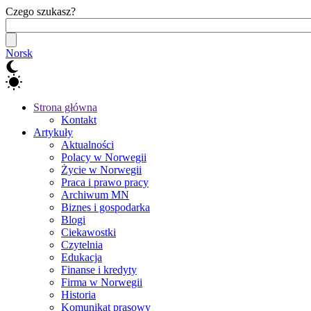
Czego szukasz?
Norsk
Strona główna
Kontakt
Artykuły
Aktualności
Polacy w Norwegii
Życie w Norwegii
Praca i prawo pracy
Archiwum MN
Biznes i gospodarka
Blogi
Ciekawostki
Czytelnia
Edukacja
Finanse i kredyty
Firma w Norwegii
Historia
Komunikat prasowy