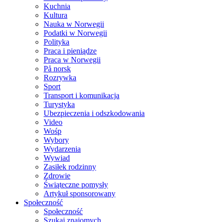
Kuchnia
Kultura
Nauka w Norwegii
Podatki w Norwegii
Polityka
Praca i pieniądze
Praca w Norwegii
På norsk
Rozrywka
Sport
Transport i komunikacja
Turystyka
Ubezpieczenia i odszkodowania
Video
Wośp
Wybory
Wydarzenia
Wywiad
Zasiłek rodzinny
Zdrowie
Świąteczne pomysły
Artykuł sponsorowany
Społeczność
Społeczność
Szukaj znajomych