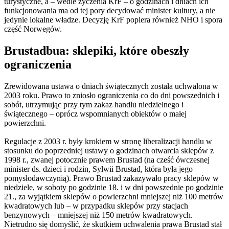
turystyczne, a – wedle życzenia KrF – o godzinach i dniach ich
funkcjonowania ma od tej pory decydować minister kultury, a nie
jedynie lokalne władze. Decyzję KrF popiera również NHO i spora
część Norwegów.
Brustadbua: sklepiki, które obeszły
ograniczenia
Zrewidowana ustawa o dniach świątecznych została uchwalona w
2003 roku. Prawo to zniosło ograniczenia co do dni powszednich i
sobót, utrzymując przy tym zakaz handlu niedzielnego i
świątecznego – oprócz wspomnianych obiektów o małej
powierzchni.
Regulacje z 2003 r. były krokiem w stronę liberalizacji handlu w
stosunku do poprzedniej ustawy o godzinach otwarcia sklepów z
1998 r., zwanej potocznie prawem Brustad (na cześć ówczesnej
minister ds. dzieci i rodzin, Sylwii Brustad, która była jego
pomysłodawczynią). Prawo Brustad zakazywało pracy sklepów w
niedziele, w soboty po godzinie 18. i w dni powszednie po godzinie
21., za wyjątkiem sklepów o powierzchni mniejszej niż 100 metrów
kwadratowych lub – w przypadku sklepów przy stacjach
benzynowych – mniejszej niż 150 metrów kwadratowych.
Nietrudno się domyślić, że skutkiem uchwalenia prawa Brustad stał