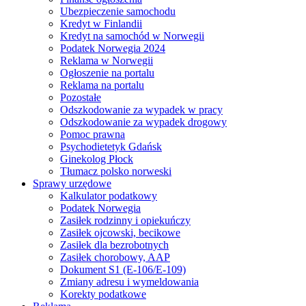
Ubezpieczenie samochodu
Kredyt w Finlandii
Kredyt na samochód w Norwegii
Podatek Norwegia 2024
Reklama w Norwegii
Ogłoszenie na portalu
Reklama na portalu
Pozostałe
Odszkodowanie za wypadek w pracy
Odszkodowanie za wypadek drogowy
Pomoc prawna
Psychodietetyk Gdańsk
Ginekolog Płock
Tłumacz polsko norweski
Sprawy urzędowe
Kalkulator podatkowy
Podatek Norwegia
Zasiłek rodzinny i opiekuńczy
Zasiłek ojcowski, becikowe
Zasiłek dla bezrobotnych
Zasiłek chorobowy, AAP
Dokument S1 (E-106/E-109)
Zmiany adresu i wymeldowania
Korekty podatkowe