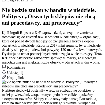
25 lutego 2019 11:54
Nie będzie zmian w handlu w niedziele.
Politycy: „Otwartych sklepów nie chcą
ani pracodawcy, ani pracownicy”
Kjell Ingolf Ropstat z KrF zapowiedział, że rząd nie zamierza
stosować się do zaleceń tzw. Komitetu Niedzielnego – organizacji,
która od ponad dwóch lat dąży do zwiększenia liczby sklepów
otwartych w niedzielę. Raport z 2017 miał sprawić, by w niedziele
działały sklepy o powierzchni powyżej 150 metrów kwadratowych.
Dyskusja na temat potencjalnych zmian zajęła wiele miesięcy. Teraz
KrF chce ostatecznie zakończyć sprawę: tłumaczy, że Norwegii
niepotrzebna jest większa liczba obiektów otwartych w dni wolne.
Komentarze
Udostępnij
Kopiuj link
Niektóre sieciówki postawiły wręcz na rozbudowę obiektów o
małej powierzchni, zaopatrzonych jednak w całkiem pokaźny
asortyment towarów. Sklepy takie otrzymały nazwę Brustadbua,
która na stałe weszła już do norweskiego słownika.
wikipedia/CC