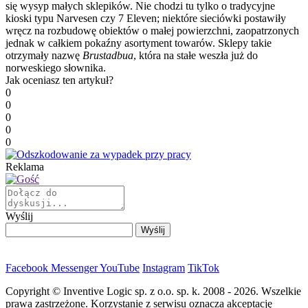
się wysyp małych sklepików. Nie chodzi tu tylko o tradycyjne
kioski typu Narvesen czy 7 Eleven; niektóre sieciówki postawiły
wręcz na rozbudowę obiektów o małej powierzchni, zaopatrzonych
jednak w całkiem pokaźny asortyment towarów. Sklepy takie
otrzymały nazwę
Brustadbua
, która na stałe weszła już do
norweskiego słownika.
Jak oceniasz ten artykuł?
0
0
0
0
0
Reklama
Wyślij
Facebook
Messenger
YouTube
Instagram
TikTok
Copyright © Inventive Logic sp. z o.o. sp. k. 2008 - 2026. Wszelkie
prawa zastrzeżone. Korzystanie z serwisu oznacza akceptację